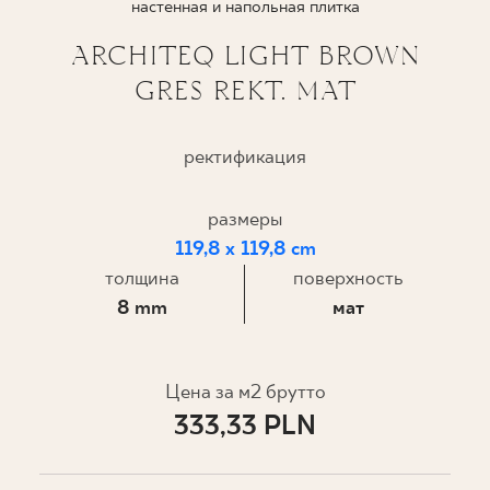
настенная и напольная плитка
ГДЕ КУПИТЬ
ARCHITEQ LIGHT BROWN
GRES REKT. MAT
О НАС
ректификация
МОЙ ПРОФИЛЬ
размеры
119,8 x 119,8 cm
КОНТАКТ
толщина
поверхность
8 mm
мат
PL
EN
SK
DE
UK
RU
Цена за м2 брутто
333,33 PLN