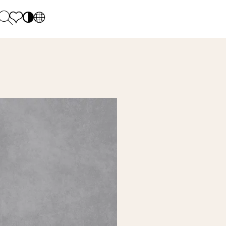
PL
EN
SK
Polecane
Monday - Friday: 9.00 - 17.00
DE
Sintered stone 
Saturday: 10.00 - 14.00
UK
Monumental
0 55 66 77
RU