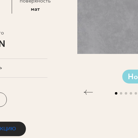
ЗНЕСА
поверхность
мат
то
LN
Ь
Но
ЕКЦИЮ