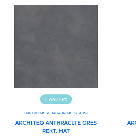
Новинка
настенная и напольная плитка
ARCHITEQ ANTHRACITE GRES
AR
REKT. MAT