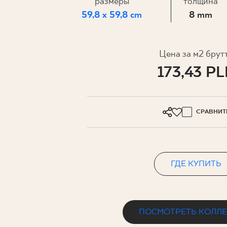
ДЛЯ БИ
размеры
толщина
59,8 x 59,8 cm
8 mm
МОЙ ПРОФИЛЬ
Цена за м2 брут
173,43 P
ГДЕ КУПИТЬ
О НАС
КОНТАКТ
СРАВНИТ
ГДЕ КУПИТЬ
PL
EN
SK
DE
UK
RU
ПОСМОТРЕТЬ КОЛЛ