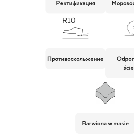
Ректификация
Морозос
Противоскольжение
Odpor
ście
Barwiona w masie