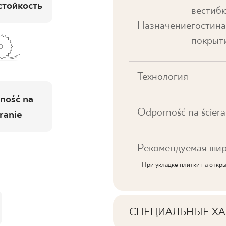
тойкость
вестибю
Назначение
гостина
покрыти
Технология
ność na
Odporność na ściera
ranie
Рекомендуемая шир
При укладке плитки на откр
СПЕЦИАЛЬНЫЕ ХА