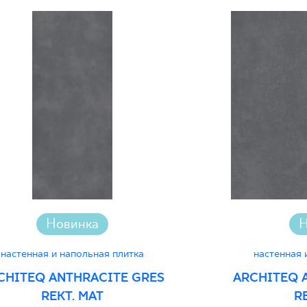
Certyfikat Zgodnośc
Normą 27-N-25
Certyfikat uprawnia
wyrobu znakiem bez
Декларации о хара
Новинка
Н
настенная и напольная плитка
настенная 
CHITEQ ANTHRACITE GRES
ARCHITEQ 
REKT. MAT
R