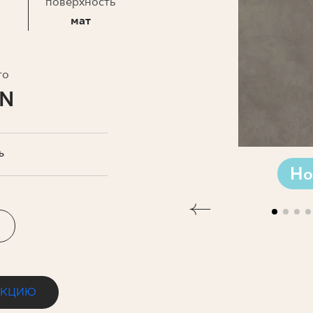
ЗНЕСА
поверхность
мат
то
LN
Ь
Но
ЕКЦИЮ