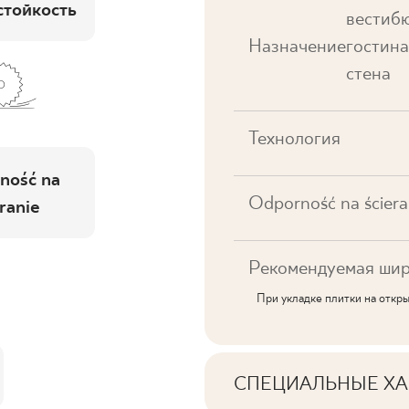
тойкость
вестибю
Назначение
гостина
стена
Технология
ność na
Odporność na ściera
ranie
Рекомендуемая шир
При укладке плитки на откр
СПЕЦИАЛЬНЫЕ ХА