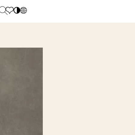
PL
EN
SK
Polecane
Monday - Friday: 9.00 - 17.00
DE
Sintered stone 
Saturday: 10.00 - 14.00
UK
Monumental
0 55 66 77
RU