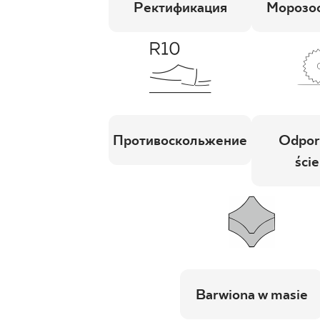
Ректификация
Морозос
Противоскольжение
Odpor
ście
Barwiona w masie