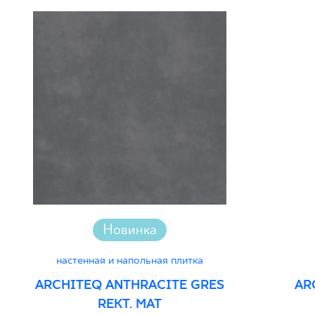
Новинка
настенная и напольная плитка
ARCHITEQ ANTHRACITE GRES
AR
REKT. MAT