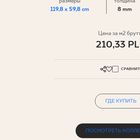
ДЛЯ БИ
размеры
толщина
119,8 x 59,8 cm
8 mm
МОЙ ПРОФИЛЬ
Цена за м2 брут
210,33 P
ГДЕ КУПИТЬ
О НАС
КОНТАКТ
СРАВНИТ
ГДЕ КУПИТЬ
PL
EN
SK
DE
UK
RU
ПОСМОТРЕТЬ КОЛЛ