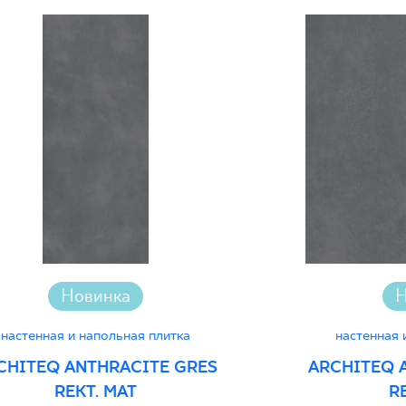
Certyfikat Zgodnośc
Normą 27-N-25
Certyfikat uprawnia
wyrobu znakiem bez
Декларации о хара
Новинка
Н
настенная и напольная плитка
настенная 
CHITEQ ANTHRACITE GRES
ARCHITEQ 
REKT. MAT
R