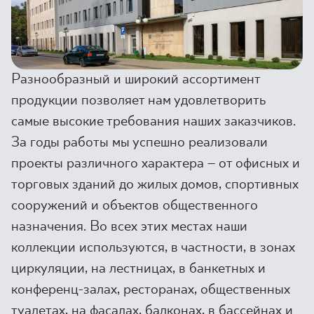
ГДЕ КУПИТЬ
О НАС
Разнообразный и широкий ассортимент
продукции позволяет нам удовлетворить
МОЙ ПРОФИЛЬ
самые высокие требования наших заказчиков.
За годы работы мы успешно реализовали
проекты различного характера – от офисных и
КОНТАКТ
торговых зданий до жилых домов, спортивных
сооружений и объектов общественного
PL
EN
SK
DE
UK
RU
назначения. Во всех этих местах наши
коллекции используются, в частности, в зонах
циркуляции, на лестницах, в банкетных и
конференц-залах, ресторанах, общественных
туалетах, на фасадах, балконах, в бассейнах и