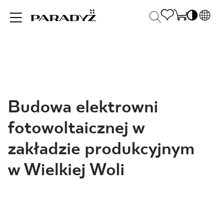
PL
EN
INSPIRACJE
SK
Po
DE
S
UK
S
PRODUKTY
Budowa elektrowni
RU
K
fotowoltaicznej w
KOLEKCJE
zakładzie produkcyjnym
w Wielkiej Woli
DLA BIZNESU