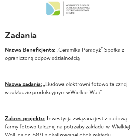
BLOG
GDZIE KUPIĆ
Zadania
O NAS
Nazwa Beneficjenta:
„Ceramika Paradyż” Spółka z
ograniczoną odpowiedzialnością
KARIERA
MÓJ PROFIL
Nazwa zadania:
„Budowa elektrowni fotowoltaicznej
w zakładzie produkcyjnym w Wielkiej Woli”
KONTAKT
Zakres projektu:
Inwestycja związana jest z budową
PL
EN
SK
DE
UK
RU
farmy fotowoltaicznej na potrzeby zakładu w Wielkiej
Woli, na dz. 68/1 zlokalizowanej obok zakładu