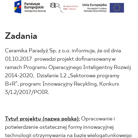
BLOG
GDZIE KUPIĆ
Zadania
O NAS
Ceramika Paradyż Sp. z o.o. informuje, że od dnia
01.10.2017 prowadzi projekt dofinansowany w
KARIERA
ramach Programu Operacyjnego Inteligentny Rozwój
2014-2020, Działanie 1.2 „Sektorowe programy
MÓJ PROFIL
B+R”, program: Innowacyjny Recykling, Konkurs
3/1.2/2017/POIR.
KONTAKT
Tytuł projektu (nazwa polska):
Opracowanie i
potwierdzenie ostatecznej formy innowacyjnej
PL
EN
SK
DE
UK
RU
technologii otrzymywania na bazie wielogatunkowego