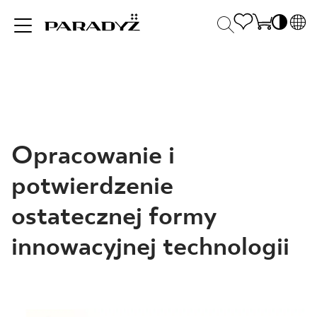
PL
EN
INSPIRACJE
SK
Po
DE
S
UK
S
PRODUKTY
Opracowanie i
RU
K
potwierdzenie
KOLEKCJE
ostatecznej formy
innowacyjnej technologii
DLA BIZNESU