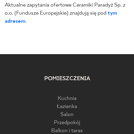
Aktualne zapytania ofertowe Ceramiki Paradyż Sp. z
o.o. (Fundusze Europejskie) znajdują się pod
tym
adresem
.
POMIESZCZENIA
Kuchnia
Łazienka
Salon
Przedpokój
Balkon i taras