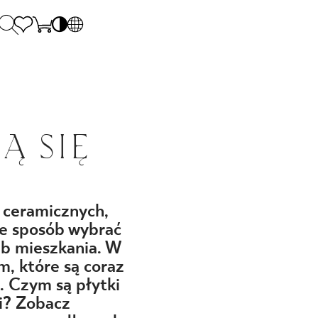
PL
EN
SK
Polecane
poniedziałek - piątek: 9.00 - 17.00
DE
Senses by Para
sobota: 10.00 - 14.00
Ą SIĘ
UK
Spieki kwarcow
0 55 66 77
RU
Kolekcje Gosi B
?
 ceramicznych,
ie sposób wybrać
ub mieszkania. W
 42 31
m, które są coraz
 Czym są płytki
ci? Zobacz