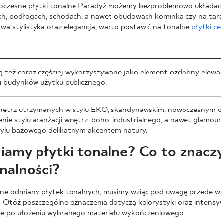
oczesne płytki tonalne Paradyż możemy bezproblemowo układać 
ach, podłogach, schodach, a nawet obudowach kominka czy na tar
owa stylistyka oraz elegancja, warto postawić na tonalne
płytki c
ą też coraz częściej wykorzystywane jako element ozdobny elewac
 budynków użytku publicznego.
wnętrz utrzymanych w stylu EKO, skandynawskim, nowoczesnym o
ie stylu aranżacji wnętrz: boho, industrialnego, a nawet glamour,
tylu bazowego delikatnym akcentem natury.
iamy płytki tonalne? Co to znaczy
nalności?
ne odmiany płytek tonalnych, musimy wziąć pod uwagę przede ws
? Otóż poszczególne oznaczenia dotyczą kolorystyki oraz intensy
ne po ułożeniu wybranego materiału wykończeniowego.