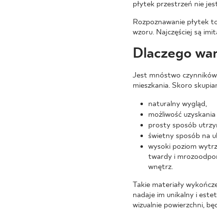
płytek przestrzeń nie je
Rozpoznawanie płytek tona
wzoru. Najczęściej są im
Dlaczego war
Jest mnóstwo czynników 
mieszkania. Skoro skupia
naturalny wygląd,
możliwość uzyskania
prosty sposób utrzy
świetny sposób na u
wysoki poziom wytrzy
twardy i mrozoodporn
wnętrz.
Takie materiały wykończe
nadaje im unikalny i este
wizualnie powierzchni, bę