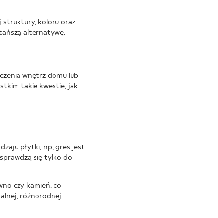
 struktury, koloru oraz
tańszą alternatywę.
czenia wnętrz domu lub
kim takie kwestie, jak:
aju płytki, np, gres jest
sprawdzą się tylko do
wno czy kamień, co
ralnej, różnorodnej