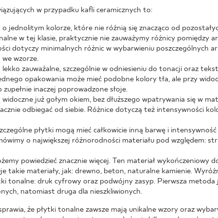
iązujących w przypadku kafli ceramicznych to:
o jednolitym kolorze, które nie różnią się znacząco od pozostał
nalne w tej klasie, praktycznie nie zauważymy różnicy pomiędzy a
ości dotyczy minimalnych różnic w wybarwieniu poszczególnych ar
 we wzorze.
 lekko zauważalne, szczególnie w odniesieniu do tonacji oraz tekst
jednego opakowania może mieć podobne kolory tła, ale przy widoc
ub zupełnie inaczej poprowadzone słoje.
ą widoczne już gołym okiem, bez dłuższego wpatrywania się w mater
acznie odbiegać od siebie. Różnice dotyczą też intensywności ko
szczególne płytki mogą mieć całkowicie inną barwę i intensywność
 mówimy o największej różnorodności materiału pod względem: str
żemy powiedzieć znacznie więcej. Ten materiał wykończeniowy d
e takie materiały, jak: drewno, beton, naturalne kamienie. Wyróż
ytki tonalne: druk cyfrowy oraz podwójny zasyp. Pierwsza metoda
nych, natomiast druga dla nieszkliwionych.
prawia, że płytki tonalne zawsze mają unikalne wzory oraz wybar