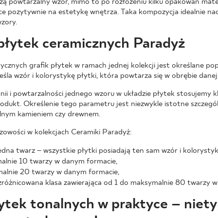
zą powtarzalny wzór, mimo to po rozłożeniu kilku opakowań mater
e pozytywnie na estetykę wnętrza. Taka kompozycja idealnie nada
zory.
płytek ceramicznych Paradyż
tycznych grafik płytek w ramach jednej kolekcji jest określane po
la wzór i kolorystykę płytki, która powtarza się w obrębie danej s
nii i powtarzalności jednego wzoru w układzie płytek stosujemy k
odukt. Określenie tego parametru jest niezwykle istotne szczegól
alnym kamieniem czy drewnem.
zowości w kolekcjach Ceramiki Paradyż:
edna twarz – wszystkie płytki posiadają ten sam wzór i kolorystyk
alnie 10 twarzy w danym formacie,
alnie 20 twarzy w danym formacie,
 zróżnicowana klasa zawierająca od 1 do maksymalnie 80 twarzy 
ytek tonalnych w praktyce – niet