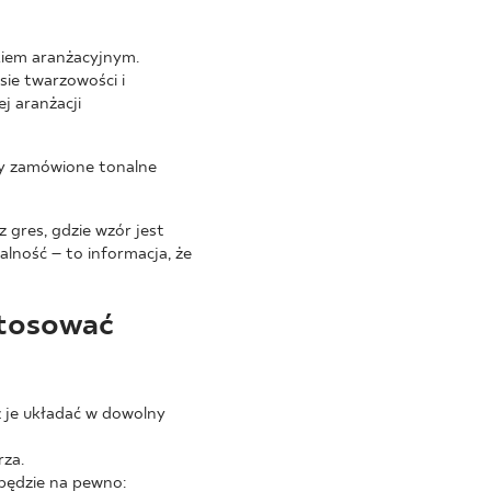
ykiem aranżacyjnym.
asie twarzowości i
j aranżacji
by zamówione tonalne
gres, gdzie wzór jest
lność – to informacja, że
stosować
z je układać w dowolny
rza.
 będzie na pewno: