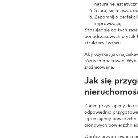
naturalne, estetyczn
Staraj się mieszać o
Zapomnij o perfekcji
improwizację.
Stosując się do tych zas
ponadczasowych płytek t
struktury i wzoru.
Aby uzyskać jak najcieka
różnych opakowań. Wybier
zróżnicowana.
Jak się przy
nieruchomoś
Zanim przystąpimy do uk
odpowiednio przygotować 
i gruntujemy powierzchni
pionowych powierzchniac
Oprócz przygotowania pod