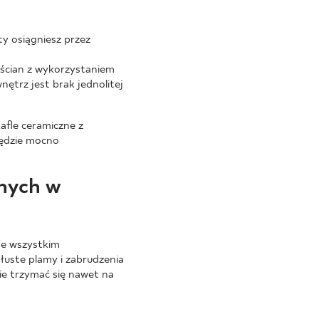
ty osiągniesz przez
 ścian z wykorzystaniem
trz jest brak jednolitej
afle ceramiczne z
będzie mocno
lnych w
de wszystkim
łuste plamy i zabrudzenia
ie trzymać się nawet na