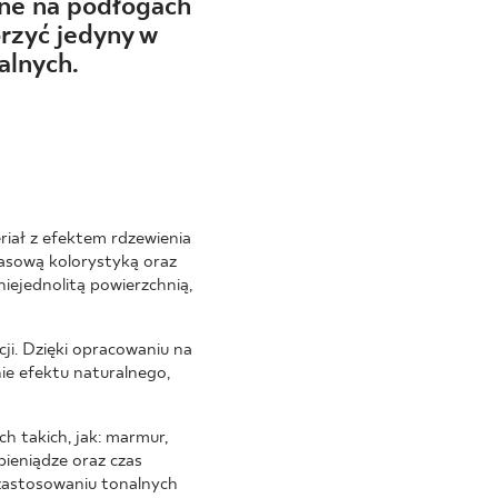
lne na podłogach
orzyć jedyny w
alnych.
iał z efektem rdzewienia
zasową kolorystyką oraz
niejednolitą powierzchnią,
ji. Dzięki opracowaniu na
ie efektu naturalnego,
h takich, jak: marmur,
ieniądze oraz czas
zastosowaniu tonalnych