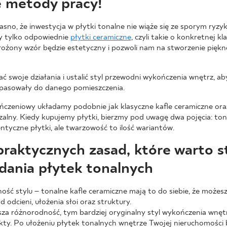
 metody pracy!
asno, że inwestycja w płytki tonalne nie wiąże się ze sporym ryz
y tylko odpowiednie
płytki ceramiczne
, czyli takie o konkretnej kl
łożony wzór będzie estetyczny i pozwoli nam na stworzenie piękne
 swoje działania i ustalić styl przewodni wykończenia wnętrz, a
e pasowały do danego pomieszczenia.
czeniowy układamy podobnie jak klasyczne kafle ceramiczne oraz 
zalny. Kiedy kupujemy płytki, bierzmy pod uwagę dwa pojęcia: tona
dentyczne płytki, ale twarzowość to ilość wariantów.
 praktycznych zasad, które warto 
dania płytek tonalnych
ość stylu – tonalne kafle ceramiczne mają to do siebie, że możes
d odcieni, ułożenia słoi oraz struktury.
sza różnorodność, tym bardziej oryginalny styl wykończenia wnęt
ekty. Po ułożeniu płytek tonalnych wnętrze Twojej nieruchomości