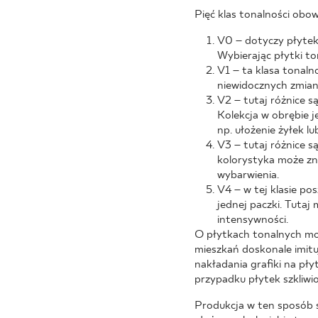
Pięć klas tonalności obow
V0 – dotyczy płytek 
Wybierając płytki to
V1 – ta klasa tonaln
niewidocznych zmian
V2 – tutaj różnice są
Kolekcja w obrębie 
np. ułożenie żyłek l
V3 – tutaj różnice s
kolorystyka może zn
wybarwienia.
V4 – w tej klasie po
jednej paczki. Tutaj
intensywności.
O płytkach tonalnych mo
mieszkań doskonale imituj
nakładania grafiki na pł
przypadku płytek szkliwio
Produkcja w ten sposób s