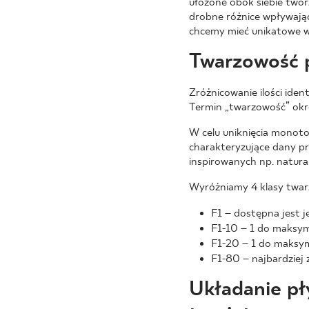
ułożone obok siebie twor
drobne różnice wpływając
chcemy mieć unikatowe w
Twarzowość 
Zróżnicowanie ilości iden
Termin „twarzowość” okreś
W celu uniknięcia monoto
charakteryzujące dany pr
inspirowanych np. natur
Wyróżniamy 4 klasy twar
F1 – dostępna jest j
F1-10 – 1 do maksym
F1-20 – 1 do maksym
F1-80 – najbardziej
Układanie pł