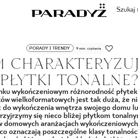
Szukaj
ZADZWOŃ DO NAS
PORADY I TRENDY
9 min. czytania
CJE
 CHARAKTERYZUJ
+48 80
PŁYTKI TONALNE
TY
nku wykończeniowym różnorodność płytek
ków wielkoformatowych jest tak duża, że n
SKLEP INTERNETOWY
E
c do wykończenia wnętrza swojego domu l
44 736
zyjrzymy się nieco bliżej płytkom tonalny
 w domowych aranżacjach wykończeniowych.
 co oznaczają poszczególne klasy tonalnoś