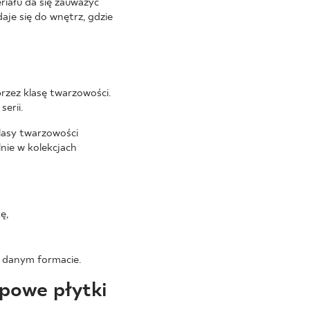
iału da się zauważyć
je się do wnętrz, gdzie
przez klasę twarzowości.
erii.
lasy twarzowości
nie w kolekcjach
ę,
w danym formacie.
ypowe płytki