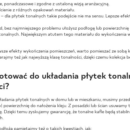
e, ponadczasowe i zgodne z ustaloną wizją aranżacyjną.
dcienie z różnych opakowań materiału.
 – dla płytek tonalnych takie podejście nie ma sensu. Lepsze efek
ad, bez najmniejszego problemu ułożysz podłogę lub powierzchnię
onalnych. Największym atutem tego materiału do wykończenia wnę
wsze efekty wykończenia pomieszczeń, warto pomieszać ze sobą k
ajmy też jak najwyższą klasę tonalności, dzięki czemu kolekcja 
gotować do układania płytek tona
ci?
ładania płytek tonalnych w domu lub w mieszkaniu, musimy prze
powierzchnię do nałożenia kleju. Z posadzki lub ścian usuwamy t
ę. Dzięki temu zyskujemy gwarancję, że tonalne kafle będą stabiln
h.
łoża pamiętajmy też o takich kwestiach, jak: