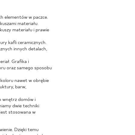
ych elementów w paczce.
rkuszami materiału.
kuszy materiału i prawie
ury kafli ceramicznych.
znych innych detalach,
iał. Grafika i
loru oraz samego sposobu
 koloru nawet w obrębie
uktury, barw,
o wnętrz domów i
niamy dwie techniki
 jest stosowana w
wienie. Dzięki temu