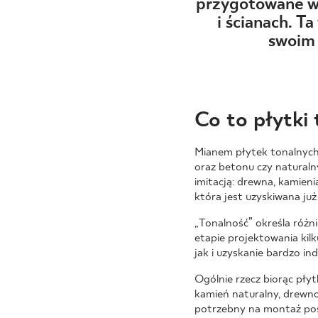
DLA BIZ
przygotowane ws
i ścianach. T
swoim 
BLOG
MÓJ PROFIL
Co to płytki 
GDZIE KUPIĆ
Mianem płytek tonalnych 
O NAS
oraz betonu czy naturaln
KARIERA
imitacją: drewna, kamieni
która jest uzyskiwana już
KONTAKT
„Tonalność” określa różni
etapie projektowania kil
jak i uzyskanie bardzo in
Ogólnie rzecz biorąc pły
PL
EN
SK
DE
UK
RU
kamień naturalny, drewno
potrzebny na montaż pos