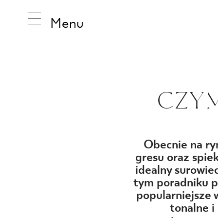
Menu
INSPIRA
CZYM
PRODUK
Obecnie na ry
gresu oraz spie
KOLEKCJ
idealny surowie
tym poradniku pr
popularniejsze
tonalne i