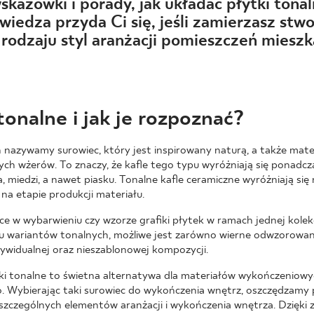
NESU
kazówki i porady, jak układać płytki tona
a wiedza przyda Ci się, jeśli zamierzasz stw
FOLLOW US
rodzaju styl aranżacji pomieszczeń mieszk
tonalne i jak je rozpoznać?
nazywamy surowiec, który jest inspirowany naturą, a także mater
ych wżerów. To znaczy, że kafle tego typu wyróżniają się ponadc
a, miedzi, a nawet piasku. Tonalne kafle ceramiczne wyróżniają się 
 na etapie produkcji materiału.
ce w wybarwieniu czy wzorze grafiki płytek w ramach jednej kolekc
ku wariantów tonalnych, możliwe jest zarówno wierne odwzorowan
dywidualnej oraz nieszablonowej kompozycji.
tki tonalne to świetna alternatywa dla materiałów wykończeniowyc
. Wybierając taki surowiec do wykończenia wnętrz, oszczędzamy p
zczególnych elementów aranżacji i wykończenia wnętrza. Dzięki 