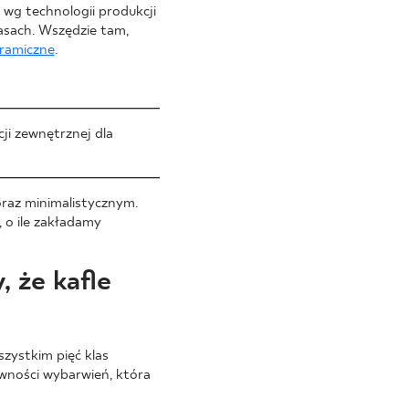
wg technologii produkcji
asach. Wszędzie tam,
eramiczne
.
ji zewnętrznej dla
raz minimalistycznym.
 o ile zakładamy
, że kafle
zystkim pięć klas
wności wybarwień, która