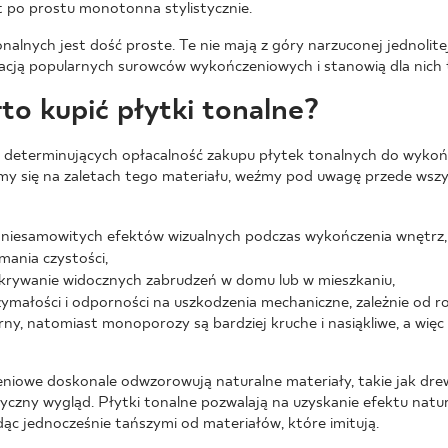
st po prostu monotonna stylistycznie.
lnych jest dość proste. Te nie mają z góry narzuconej jednolitej
itacją popularnych surowców wykończeniowych i stanowią dla nich 
to kupić płytki tonalne?
determinujących opłacalność zakupu płytek tonalnych do wykoń
my się na zaletach tego materiału, weźmy pod uwagę przede wszyst
 niesamowitych efektów wizualnych podczas wykończenia wnętrz,
mania czystości,
krywanie widocznych zabrudzeń w domu lub w mieszkaniu,
małości i odporności na uszkodzenia mechaniczne, zależnie od rodz
y, natomiast monoporozy są bardziej kruche i nasiąkliwe, a więc 
niowe doskonale odwzorowują naturalne materiały, takie jak dre
tyczny wygląd. Płytki tonalne pozwalają na uzyskanie efektu natu
dąc jednocześnie tańszymi od materiałów, które imitują.