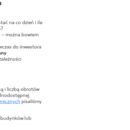
h
ć na co dzień i ile
e?
ne – można bowiem
wczas do inwestora
any
zależności
ą i liczbą obrotów
ólnodostępnej
amicznych
pisaliśmy
z budynków lub