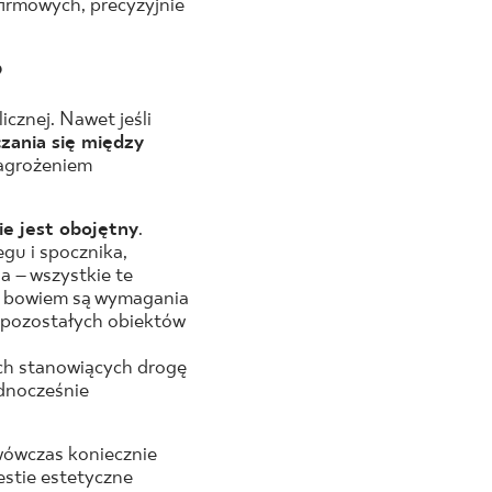
irmowych, precyzyjnie
?
znej. Nawet jeśli
zania się między
zagrożeniem
e jest obojętny
.
gu i spocznika,
 – wszystkie te
ne bowiem są wymagania
a pozostałych obiektów
ch stanowiących drogę
ednocześnie
 wówczas koniecznie
estie estetyczne