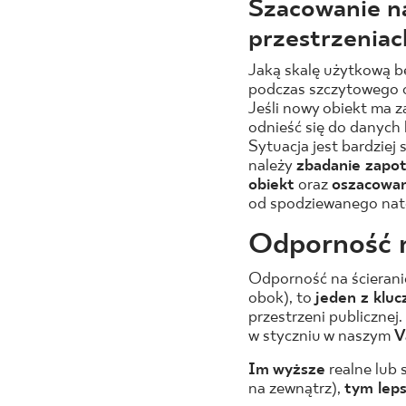
Szacowanie n
przestrzeniac
Jaką skalę użytkową bę
podczas szczytowego o
Jeśli nowy obiekt ma z
odnieść się do danych 
Sytuacja jest bardzie
należy
zbadanie zapot
obiekt
oraz
oszacowan
od spodziewanego natę
Odporność n
Odporność na ścieranie
obok), to
jeden z klu
przestrzeni publicznej
w styczniu w naszym
V
Im wyższe
realne lub
na zewnątrz),
tym leps