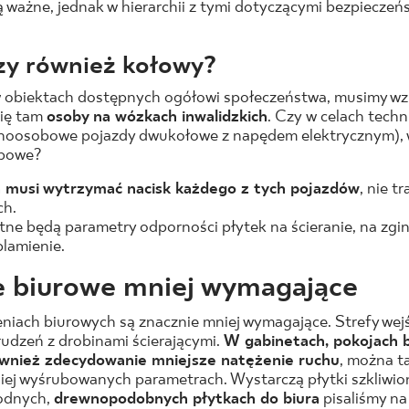
są ważne, jednak w hierarchii z tymi dotyczącymi bezpiecze
zy również kołowy?
w obiektach dostępnych ogółowi społeczeństwa, musimy wz
się tam
osoby na wózkach inwalidzkich
. Czy w celach tech
noosobowe pojazdy dwukołowe z napędem elektrycznym), w
bowe?
 musi wytrzymać nacisk każdego z tych pojazdów
, nie t
ch.
tne będą parametry odporności płytek na ścieranie, na zgina
lamienie.
e biurowe mniej wymagające
niach biurowych są znacznie mniej wymagające. Strefy we
rudzeń z drobinami ścierającymi.
W gabinetach, pokojach b
wnież zdecydowanie mniejsze natężenie ruchu
, można t
niej wyśrubowanych parametrach. Wystarczą płytki szkliwi
odnych,
drewnopodobnych płytkach do biura
pisaliśmy n