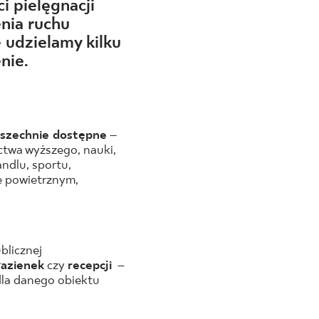
ci pielęgnacji
enia ruchu
 udzielamy kilku
nie.
szechnie dostępne
–
ictwa wyższego, nauki,
andlu, sportu,
ie powietrznym,
blicznej
łazienek
czy
recepcji
–
dla danego obiektu