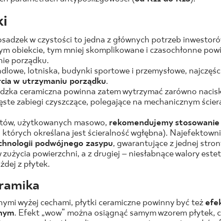
i
sadzek w czystości to jedna z głównych potrzeb inwestorów
ym obiekcie, tym mniej skomplikowane i czasochłonne powi
ie porządku.
lowe, lotniska, budynki sportowe i przemysłowe, najczęści
ia w utrzymaniu porządku
.
dzka ceramiczna powinna zatem wytrzymać zarówno nacisk
zęste zabiegi czyszczące, polegające na mechanicznym ściera
ektów, użytkowanych masowo,
rekomendujemy stosowanie 
 których określana jest ścieralność wgłębna). Najefektown
chnologii podwójnego zasypu
, gwarantujące z jednej stro
zużycia powierzchni, a z drugiej – niesłabnące walory estet
żdej z płytek.
ramika
nymi wyżej cechami, płytki ceramiczne powinny być też
efe
lnym
. Efekt „wow” można osiągnąć samym wzorem płytek, c