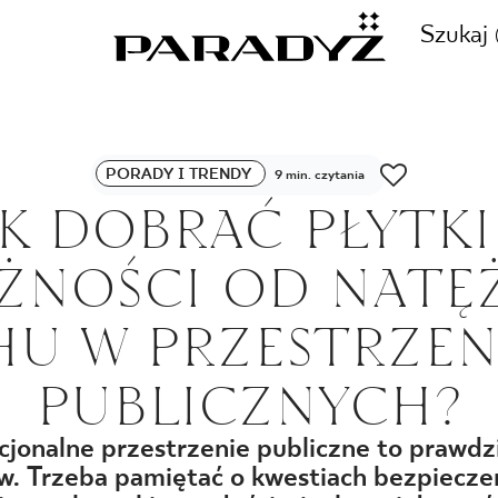
Szukaj
ZADZWOŃ DO NAS
PORADY I TRENDY
9 min. czytania
CJE
AK DOBRAĆ PŁYTKI
+48 80
ŻNOŚCI OD NATĘ
TY
HU W PRZESTRZEN
SKLEP INTERNETOWY
PUBLICZNYCH?
E
44 736
kcjonalne przestrzenie publiczne to prawd
w.
Trzeba pamiętać o kwestiach bezpiecze