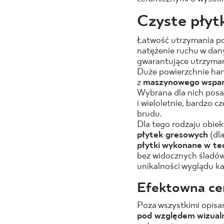
Czyste płytk
Łatwość utrzymania po
natężenie ruchu w dan
gwarantujące utrzyman
Duże powierzchnie hand
z
maszynowego wsparc
Wybrana dla nich posa
i wieloletnie, bardzo c
brudu.
Dla tego rodzaju obi
płytek gresowych
(dla
płytki wykonane w te
bez widocznych śladów 
unikalności wyglądu ka
Efektowna ce
Poza wszystkimi opisa
pod względem wizua