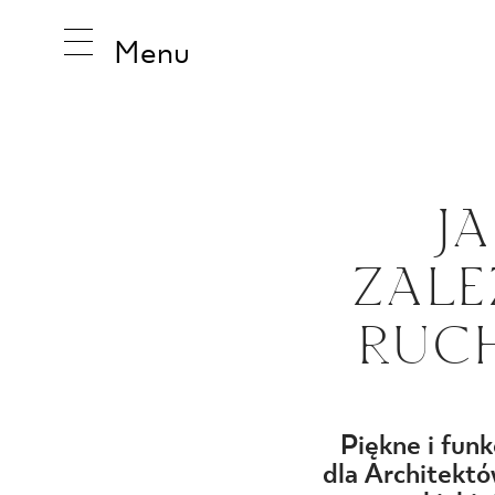
Menu
INSPIRA
J
ZALE
PRODUK
RUC
KOLEKCJ
Piękne i fun
dl
a Architektó