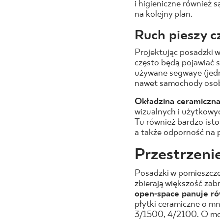
i higieniczne również 
na kolejny plan.
Ruch pieszy c
Projektując posadzki 
często będą pojawiać 
używane segwaye (jed
nawet samochody oso
Okładzina ceramiczna
wizualnych i użytkowy
Tu również bardzo isto
a także odporność na p
Przestrzeni
Posadzki w pomieszcze
zbierają większość zab
open-space panuje ró
płytki ceramiczne o m
3/1500, 4/2100. O m