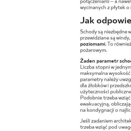
połączeniami – a nawe
wycinanych z płytek o 
Jak odpowie
Schody są niezbędne w
przewidziane są windy
poziomami
. To równi
pożarowym.
Żaden parametr schod
Liczba stopni w jedny
maksymalna wysokość i
parametry należy uwzg
dla żłobków i przedszk
użyteczności publiczne
Podobnie trzeba wziąć
ewakuacyjną, obliczają
na kondygnacji o najli
Jeśli zadaniem archite
trzeba wziąć pod uwag