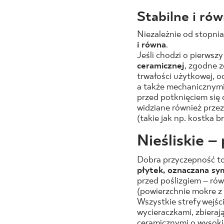
Stabilne i ró
Niezależnie od stopni
i równa
.
Jeśli chodzi o pierwsz
ceramicznej
, zgodne 
trwałości użytkowej, od
a także mechanicznymi
przed potknięciem się 
widziane również przez
(takie jak np. kostka 
Nieśliskie –
Dobra przyczepność to
płytek, oznaczana s
przed poślizgiem – rów
(powierzchnie mokre z z
Wszystkie strefy wejś
wycieraczkami, zbieraj
ceramicznymi o wysoki