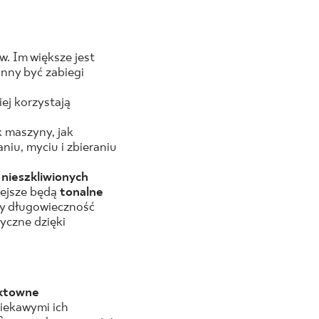
. Im większe jest
nny być zabiegi
ej korzystają
 maszyny, jak
niu, myciu i zbieraniu
nieszkliwionych
iejsze będą
tonalne
ny długowieczność
yczne dzięki
ktowne
iekawymi ich