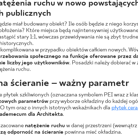
atężenia ruchu w nowo powstającyc
h publicznych
dzie miał budowany obiekt? Ile osób będzie z niego korzysta
błożenia? Które miejsca będą najintensywniej użytkowan
astąpić stary 1:1, wówczas przewidywania nie są zbyt trud
historycznych.
j skomplikowana w przypadku obiektów całkiem nowych. Wó
rzebowania społecznego na funkcje oferowane przez d
ie liczby jego użytkowników
. Posadzki należy dobierać w 
żenia ruchu.
a ścieranie – ważny parametr
 płytek szkliwionych (oznaczana symbolem PEI wraz z klas
czowych parametrów
przy wyborze okładziny do każdej og
. O tym oraz o innych istotnych wskaźnikach dla
płytek cer
ademecum dla Architekta
.
 szacowane
natężenie ruchu
w danej przestrzeni (wewnątr
zą odporność na ścieranie
powinna mieć okładzina.