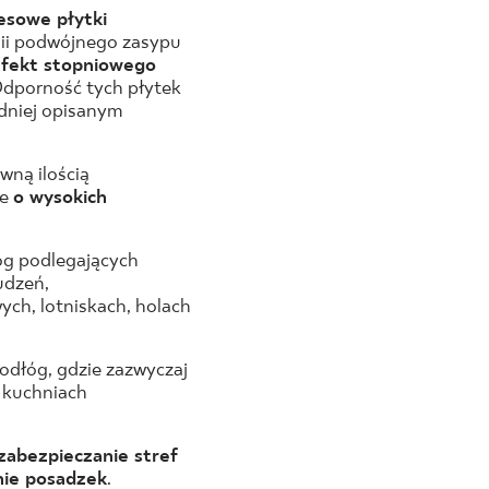
esowe płytki
gii podwójnego zasypu
fekt stopniowego
Odporność tych płytek
dniej opisanym
wną ilością
ne
o wysokich
óg podlegających
udzeń,
ch, lotniskach, holach
odłóg, gdzie zazwyczaj
, kuchniach
zabezpieczanie stref
nie posadzek
.