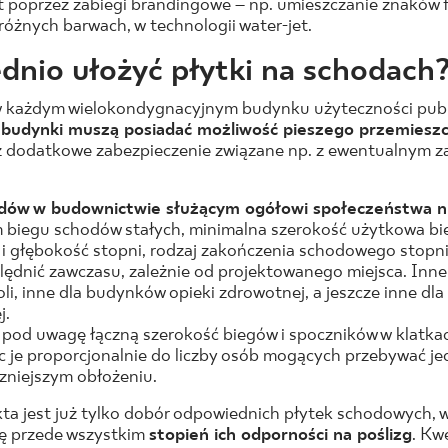
t poprzez zabiegi brandingowe – np. umieszczanie znaków f
różnych barwach, w technologii water-jet.
dnio ułożyć płytki na schodach
 każdym wielokondygnacyjnym budynku użyteczności public
,
budynki muszą posiadać możliwość pieszego przemieszc
eż dodatkowe zabezpieczenie związane np. z ewentualnym 
ów w budownictwie służącym ogółowi społeczeństwa ni
m biegu schodów stałych, minimalna szerokość użytkowa bie
 głębokość stopni, rodzaj zakończenia schodowego stopnia
lędnić zawczasu, zależnie od projektowanego miejsca. In
oli, inne dla budynków opieki zdrowotnej, a jeszcze inne dl
j.
 pod uwagę łączną szerokość biegów i spoczników w klatka
c je proporcjonalnie do liczby osób mogących przebywać j
czniejszym obłożeniu.
kta jest już tylko dobór odpowiednich płytek schodowych,
ę przede wszystkim
stopień ich odporności na poślizg
. Kw