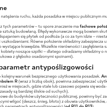
wne
a natężenia ruchu, każda posadzka w miejscu publicznym m
y z tych parametrów – tu spore znaczenie ma
fachowe położ
ze sztuką budowlaną. Błędy wykonawcze mogą bowiem sku
spajaniem się płytek od podłoża (a co za tym idzie – niesta
 uszkodzeniami. Równe położenie okładziny zabezpiecza 
o wystające krawędzie. Wszelkie nierówności i zagłębienia s
 kobiety noszące szpilki – dlatego odradzamy okładziny o 
brukowa z głęboko osadzonymi spoinami).
 parametr antypoślizgowości
 kolejny warunek bezpiecznego użytkowania posadzek.
An
ymbolem R
(wraz z liczbą obok), powinna zabezpieczać uży
nież w miejscach, gdzie stale lub czasowo pojawia się woda 
asady są bardziej śliskie od suchych).
ciowe do budynków użyteczności publicznej, powinny być z
ącymi wilgoć (deszcz, śnieg, błoto) z obuwia użytkowników,
ch parametrach antypoślizgowości (
od R11 do R13
).