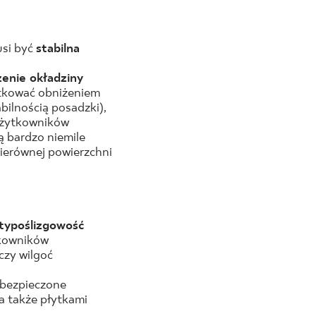
usi być
stabilna
enie okładziny
tkować obniżeniem
bilnością posadzki),
użytkowników
ą bardzo niemile
nierównej powierzchni
typoślizgowość
tkowników
czy wilgoć
abezpieczone
 a także płytkami