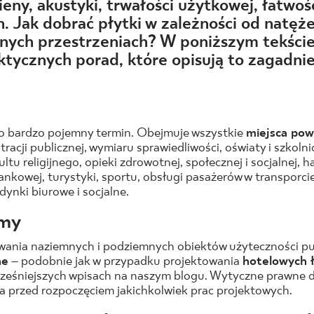
NESU
ieny, akustyki, trwałości użytkowej, łatwoś
h.
Jak dobrać płytki w zależności od natęż
FOLLOW US
ych przestrzeniach? W poniższym tekście
ktycznych porad, które opisują to zagadnie
to bardzo pojemny termin. Obejmuje wszystkie
miejsca pow
racji publicznej, wymiaru sprawiedliwości, oświaty i szkoln
ltu religijnego, opieki zdrowotnej, społecznej i socjalnej, h
ankowej, turystyki, sportu, obsługi pasażerów w transporc
ynki biurowe i socjalne.
my
ania naziemnych i podziemnych obiektów użyteczności pu
ne
– podobnie jak w przypadku projektowania
hotelowych 
cześniejszych wpisach na naszym blogu. Wytyczne prawne 
a przed rozpoczęciem jakichkolwiek prac projektowych.