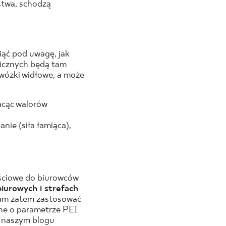
ństwa, schodzą
iąć pod uwagę, jak
nicznych będą tam
ózki widłowe, a może
racąc walorów
nie (siła łamiąca),
jściowe do biurowców
iurowych i strefach
am zatem zastosować
one o parametrze PEI
a naszym blogu