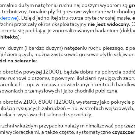
tremalnie dużym natężeniu ruchu najlepszym wyborem są
gr
s techniczny, tonalne płytki gresowe wykonane w technolo
nkierowe
). Dzięki jednolitej strukturze płytek w całej masie,
e
rzchni przez cały okres eksploatacyjny
nie jest widoczny
. 
ą ocenia się poddając je znormalizowanym badaniom (dokła
hitekta
).
łym, dużym (i bardzo dużym) natężeniu ruchu pieszego, z pe
i ścierających, można zastosować gresowe płytki szkliwio
ci na ścieranie
:
ba obrotów powyżej 12000), będzie dobra na pokrycie podł
emu ruchowi pieszemu, z pewnymi ilościami rysujących zabr
arunkach – np. w masowo odwiedzanych centrach handlowy
sowaniach przemysłowych i jako chodniki publiczne.
a obrotów 2100, 6000 i 12000), wystarczy jako pokrycie p
 ilością rysujących zabrudzeń – np. w strefach wejściowych
telach, wystawach i salonach sprzedaży.
erzchni w każdym przypadku należy minimalizować poprzez
mi wycieraczkami, a także częste, systematyczne
czyszcze