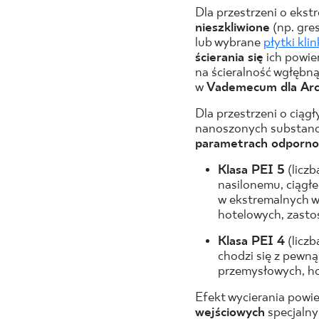
Dla przestrzeni o eks
nieszkliwione
(np. gre
lub wybrane
płytki kli
ścierania się
ich powie
na ścieralność wgłębn
w
Vademecum dla Arc
Dla przestrzeni o ciąg
nanoszonych substancj
parametrach odpornoś
Klasa PEI 5
(licz
nasilonemu, ciągł
w ekstremalnych w
hotelowych, zasto
Klasa PEI 4
(liczb
chodzi się z pewną
przemysłowych, ho
Efekt wycierania powi
wejściowych
specjalny