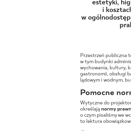
DLA BIZ
estetyki, hig
i kosztac
w ogólnodostępn
pra
BLOG
MÓJ PROFIL
GDZIE KUPIĆ
Przestrzeń publiczna 
w tym budynki administ
O NAS
wychowania, kultury, ku
gastronomii, obsługi b
KARIERA
lądowym i wodnym, bud
KONTAKT
Pomocne nor
Wytyczne do projektow
określają
normy praw
o czym pisaliśmy we w
PL
EN
SK
DE
UK
RU
to lektura obowiązkow