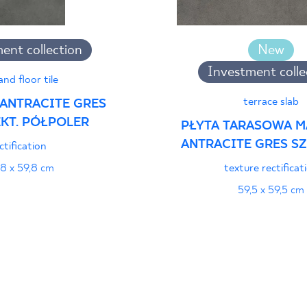
jący do oznaczania
ent collection
New
pieczeństwa 95/B/21
PDF 108 KB
Investment colle
and floor tile
terrace slab
ANTRACITE GRES
EKT. PÓŁPOLER
i z Polską Normą nr
PŁYTA TARASOWA M
PDF 78 KB
ANTRACITE GRES SZK
ctification
,8 x 59,8 cm
texture rectificat
59,5 x 59,5 cm
formance
PDF