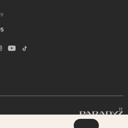
cy
US
OK