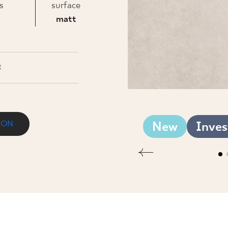
INESS
s
surface
matt
E
ION
New
Inves
 GRES SZKL. REKT.