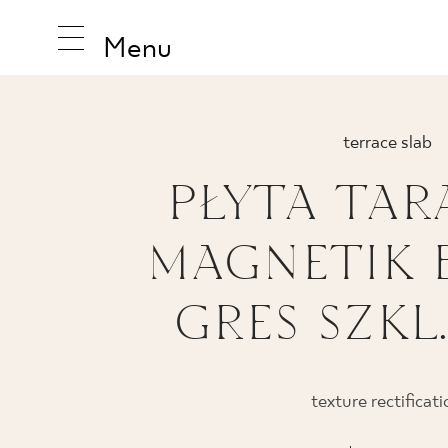
Menu
terrace slab
PŁYTA TA
INSPIRA
MAGNETIK 
PRODUC
GRES SZKL.
COLLEC
texture rectificat