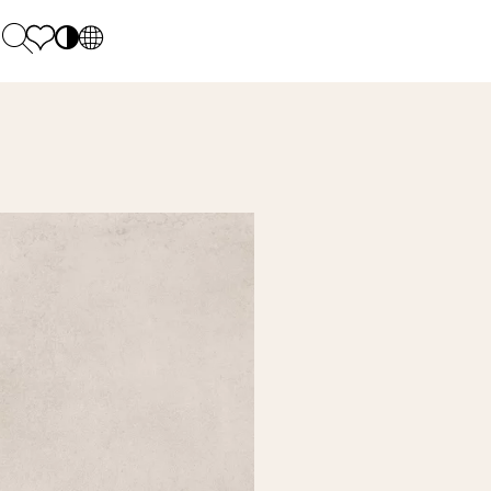
PL
EN
SK
Polecane
Monday - Friday: 9.00 - 17.00
DE
Sintered stone 
Saturday: 10.00 - 14.00
UK
Monumental
0 55 66 77
RU