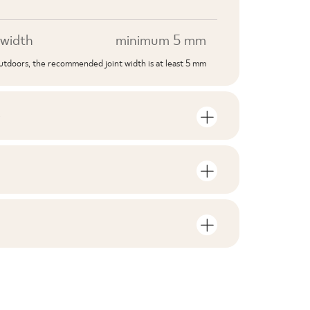
width
minimum 5 mm
outdoors, the recommended joint width is at least 5 mm
S
mber of units and square metres per
V3
F1-10
nloads related to the product
in the packaging
2
yes
rami
ZIP 90 MB