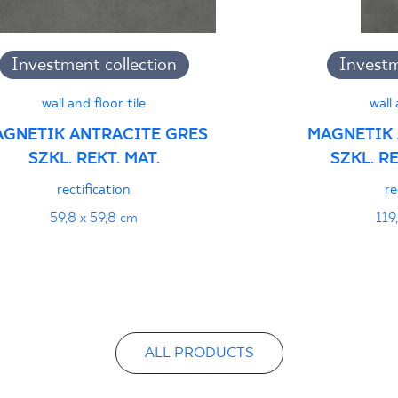
Certyfikat uprawnia
Investment collection
Investm
wyrobu znakiem bez
- Grupa BIa
wall and floor tile
wall 
GNETIK ANTRACITE GRES
MAGNETIK 
SZKL. REKT. MAT.
SZKL. R
Certyfikat zgodnośc
96-N-21
rectification
re
59,8 x 59,8 cm
119
Declarations of per
ALL PRODUCTS