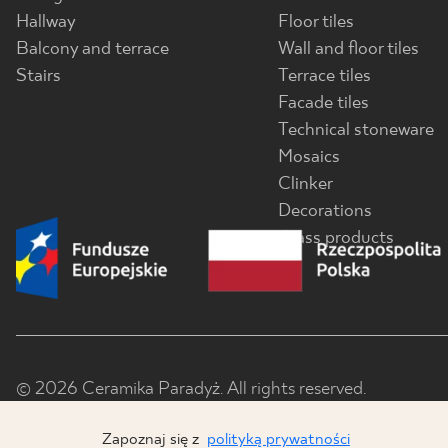
Hallway
Floor tiles
Balcony and terrace
Wall and floor tiles
Stairs
Terrace tiles
Facade tiles
Technical stoneware
Mosaics
Clinker
Decorations
Glass products
© 2026 Ceramika Paradyż. All rights reserved.
Zapoznaj się z
polityką prywatności