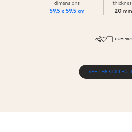
FOR BUS
dimensions
thicknes
59,5 x 59,5 cm
20 mm
MY PROFILE
COMPAR
WHERE TO BUY
ABOUT US
CONTACT
SEE THE COLLECT
PŁYTA TARASOWA MAGNETIK BIANCO
PL
EN
SK
DE
UK
RU
59,5 x 59,5 cm