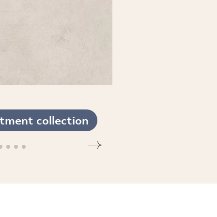
tment collection
SEE THE COLLECTION