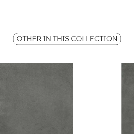
m2 in a packaging
Frost resistance
Atest Higieniczny 
Weight in kg for 1 p
- Grupa BIa
Anti-slip properties
OTHER IN THIS COLLECTION
Weight in kg per 1 til
Atest Higieniczny 
Barwiona w masie
Grupa BIa
Certyfikat Zgodnośc
Normą 96/N/21 - G
Certyfikat uprawnia
wyrobu znakiem bez
B-21