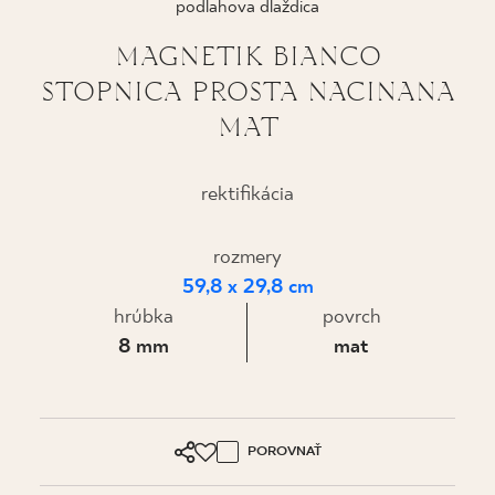
podlahova dlaždica
KDE KÚPIŤ
MAGNETIK BIANCO
STOPNICA PROSTA NACINANA
O NÁS
MAT
MÔJ PROFIL
rektifikácia
rozmery
KONTAKT
59,8 x 29,8 cm
hrúbka
povrch
PL
EN
SK
DE
UK
RU
8 mm
mat
POROVNAŤ