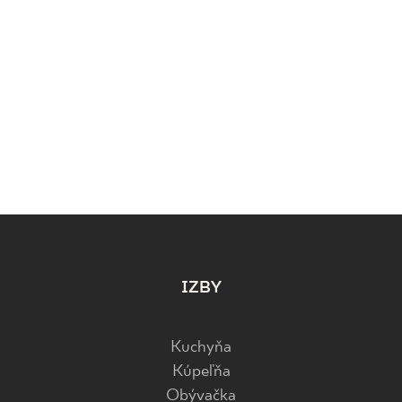
IZBY
Kuchyňa
Kúpeľňa
Obývačka