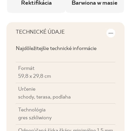
Rektifikácia
Barwiona w masie
TECHNICKÉ ÚDAJE
Najdôležitejšie technické informácie
Formát
59,8 x 29,8 cm
Určenie
schody, terasa, podlaha
Technológia
gres szkliwiony
Odporúčaná šírka škáry
minimálne 1,5 mm