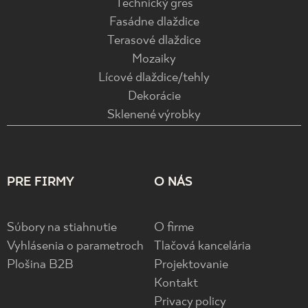
Technický gres
Fasádne dlaždice
Terasové dlaždice
Mozaiky
Lícové dlaždice/tehly
Dekorácie
Sklenené výrobky
PRE FIRMY
O NÁS
Súbory na stiahnutie
O firme
Vyhlásenia o parametroch
Tlačová kancelária
Plošina B2B
Projektovanie
Kontakt
Privacy policy