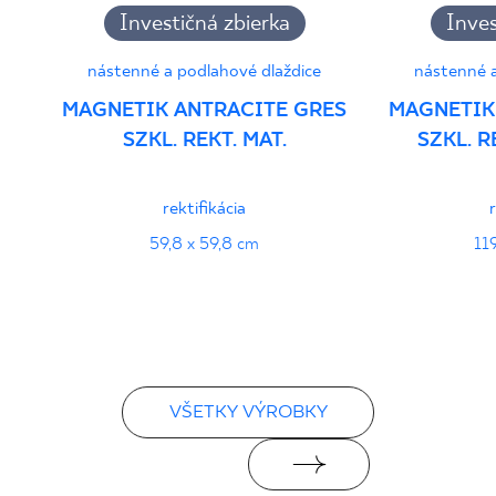
Investičná zbierka
Inves
nástenné a podlahové dlaždice
nástenné a
MAGNETIK ANTRACITE GRES
MAGNETIK
SZKL. REKT. MAT.
SZKL. 
rektifikácia
59,8 x 59,8 cm
11
VŠETKY VÝROBKY