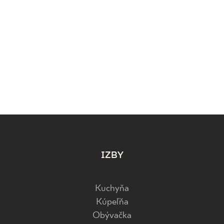
IZBY
Kuchyňa
Kúpeľňa
Obývačka