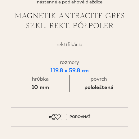
nástenné a podlahové dlaždice
KDE KÚPIŤ
MAGNETIK ANTRACITE GRES
SZKL. REKT. PÓŁPOLER
O NÁS
rektifikácia
MÔJ PROFIL
rozmery
119,8 x 59,8 cm
KONTAKT
hrúbka
povrch
10 mm
pololeštená
PL
EN
SK
DE
UK
RU
POROVNAŤ