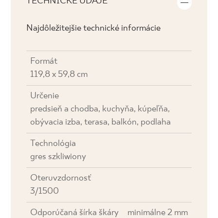
TECHNICKÉ ÚDAJE
Najdôležitejšie technické informácie
Formát
119,8 x 59,8 cm
Určenie
predsieň a chodba, kuchyňa, kúpeľňa,
obývacia izba, terasa, balkón, podlaha
Technológia
gres szkliwiony
Oteruvzdornosť
3/1500
Odporúčaná šírka škáry
minimálne 2 mm