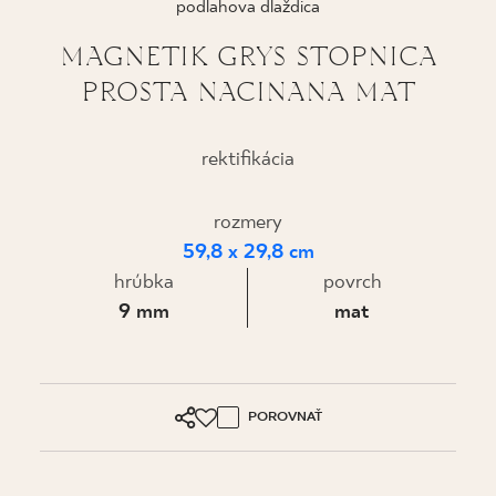
podlahova dlaždica
KDE KÚPIŤ
MAGNETIK GRYS STOPNICA
PROSTA NACINANA MAT
O NÁS
rektifikácia
MÔJ PROFIL
rozmery
59,8 x 29,8 cm
KONTAKT
hrúbka
povrch
9 mm
mat
PL
EN
SK
DE
UK
RU
POROVNAŤ