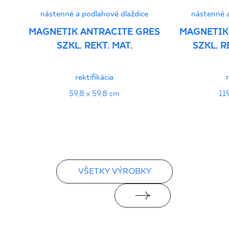
nástenné a podlahové dlaždice
nástenné a
MAGNETIK ANTRACITE GRES
MAGNETIK
SZKL. REKT. MAT.
SZKL. 
rektifikácia
59,8 x 59,8 cm
11
VŠETKY VÝROBKY