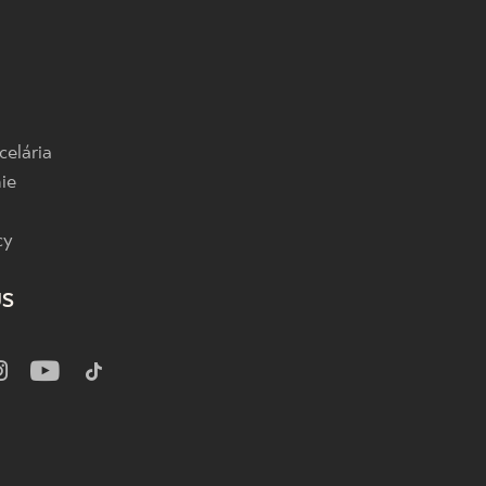
celária
ie
cy
US