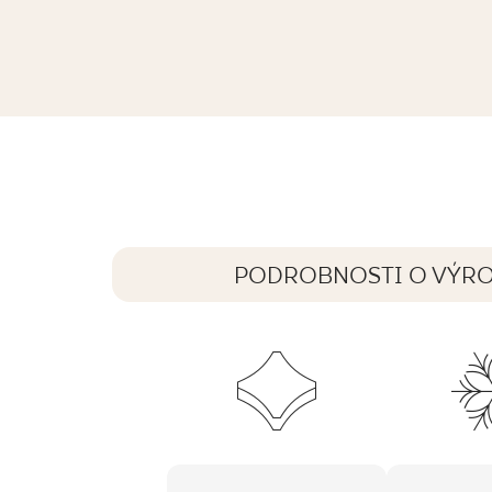
INTERO NERO GRES REKT. MAT.
59,8 x 29,8 cm
PODROBNOSTI O VÝR