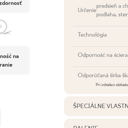
zdornosť
predsieň a ch
Určenie
podlaha, ste
Technológia
Odporność na ściera
ność na
ranie
Odporúčaná šírka šk
Pri inštalácii obkla
ŠPECIÁLNE VLAST
Najdôležitejšie vlastno