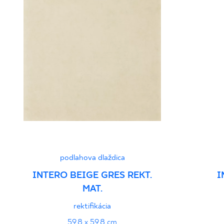
podlahova dlaždica
INTERO BEIGE GRES REKT.
I
MAT.
rektifikácia
59,8 x 59,8 cm