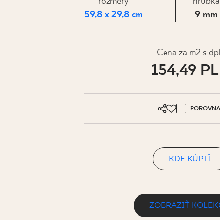
PRE BIZN
rozmery
hrúbka
59,8 x 29,8 cm
9 mm
MÔJ PROFIL
Cena za m2 s dp
154,49 P
KDE KÚPIŤ
O NÁS
KONTAKT
POROVNA
KDE KÚPIŤ
PL
EN
SK
DE
UK
RU
ZOBRAZIŤ KOLEK