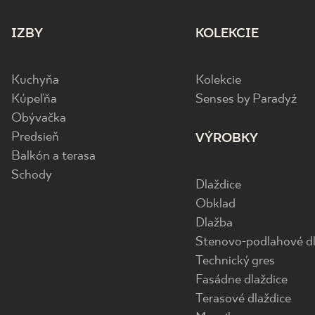
IZBY
KOLEKCIE
Kuchyňa
Kolekcie
Kúpeľňa
Senses by Paradyż
Obývačka
Predsieň
VÝROBKY
Balkón a terasa
Schody
Dlaždice
Obklad
Dlažba
Stenovo-podlahové dl
Technický gres
Fasádne dlaždice
Terasové dlaždice