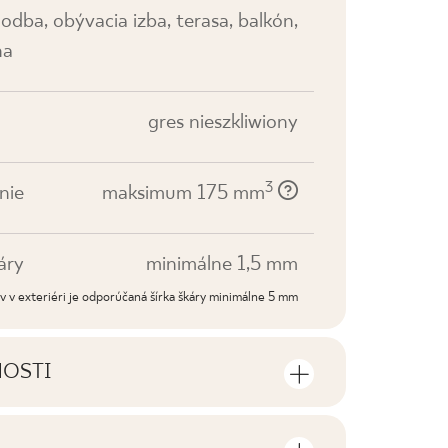
odba, obývacia izba, terasa, balkón,
na
gres nieszkliwiony
3
nie
maksimum 175 mm
áry
minimálne 1,5 mm
dov v exteriéri je odporúčaná šírka škáry minimálne 5 mm
NOSTI
sti výrobku