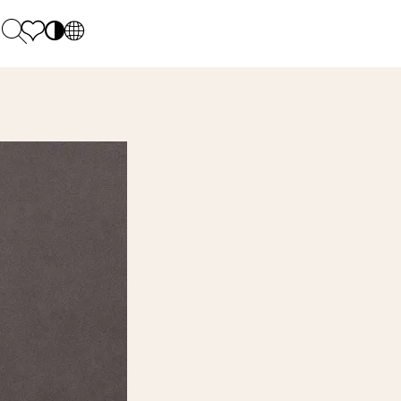
PL
EN
SK
Polecane
Pondelok - piatok: 9.00 - 17.00
DE
Sintered stone 
Sobota: 10.00 - 14.00
UK
Monumental
0 55 66 77
RU