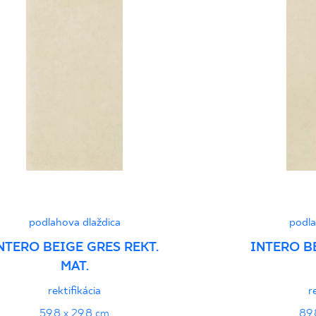
Normą 96/N/21 - G
Certyfikat uprawnia
wyrobu znakiem bez
B-21
Certyfikat uprawnia
wyrobu znakiem bez
- Grupa BIa
podlahova dlaždica
podla
Certyfikat zgodnośc
NTERO BEIGE GRES REKT.
INTERO B
96-N-21
MAT.
rektifikácia
r
Vyhlásenia o výkone
59,8 x 29,8 cm
89,