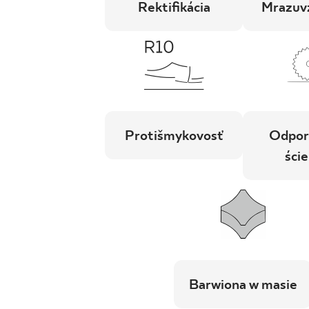
Rektifikácia
Mrazuv
Protišmykovosť
Odpor
ście
Barwiona w masie