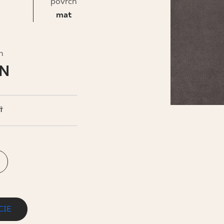
IS
povrch
mat
h
LN
Ť
CIE