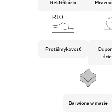
Rektifikácia
Mrazuv
Protišmykovosť
Odpor
ście
Barwiona w masie