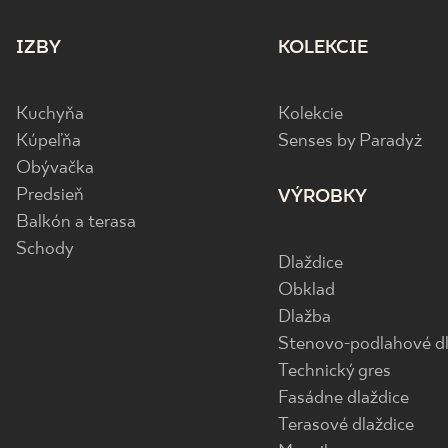
IZBY
KOLEKCIE
Kuchyňa
Kolekcie
Kúpeľňa
Senses by Paradyż
Obývačka
Predsieň
VÝROBKY
Balkón a terasa
Schody
Dlaždice
Obklad
Dlažba
Stenovo-podlahové dl
Technický gres
Fasádne dlaždice
Terasové dlaždice