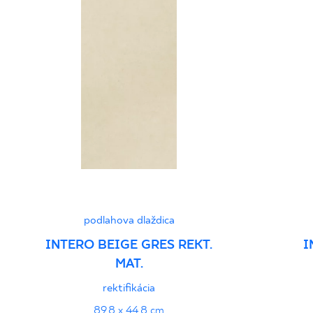
podlahova dlaždica
INTERO BEIGE GRES REKT.
I
MAT.
rektifikácia
89,8 x 44,8 cm