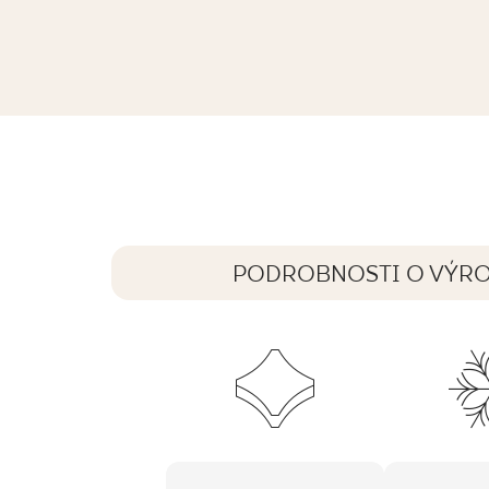
INTERO NERO GRES REKT. MAT.
119,8 x 59,8 cm
PODROBNOSTI O VÝR