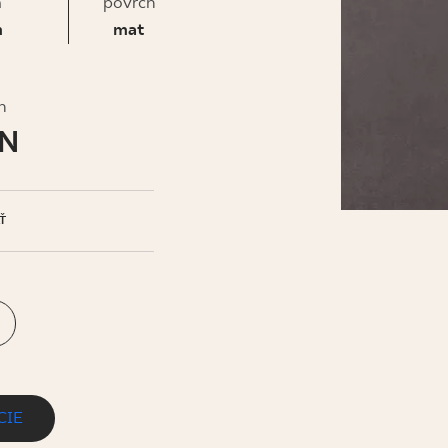
IS
a
povrch
m
mat
h
LN
Ť
CIE