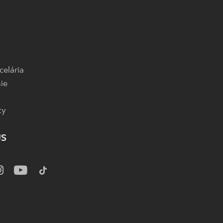
celária
ie
cy
US