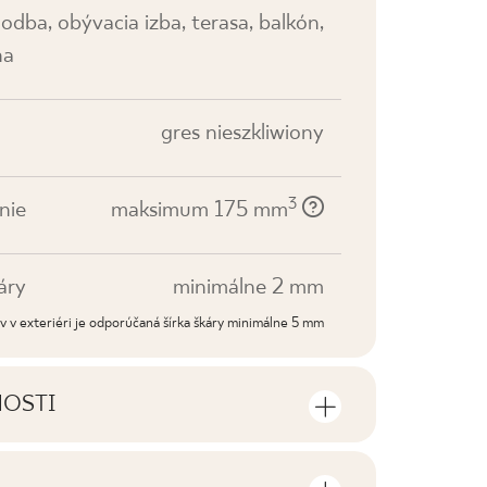
odba, obývacia izba, terasa, balkón,
na
gres nieszkliwiony
3
nie
maksimum 175 mm
áry
minimálne 2 mm
dov v exteriéri je odporúčaná šírka škáry minimálne 5 mm
NOSTI
sti výrobku