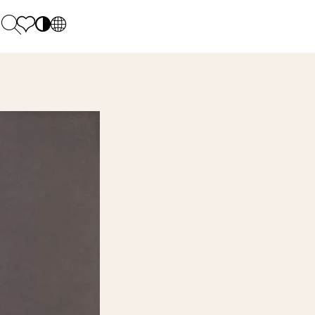
PL
EN
SK
Polecane
Pondelok - piatok: 9.00 - 17.00
DE
Sintered stone 
Sobota: 10.00 - 14.00
UK
Monumental
0 55 66 77
RU