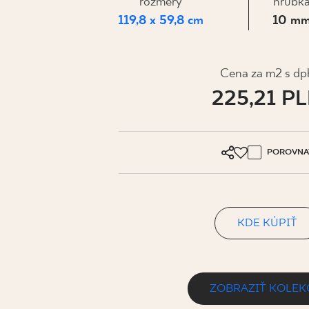
PRE BIZN
rozmery
hrúbk
119,8 x 59,8 cm
10 m
MÔJ PROFIL
Cena za m2 s dp
225,21 P
KDE KÚPIŤ
O NÁS
KONTAKT
POROVNA
KDE KÚPIŤ
PL
EN
SK
DE
UK
RU
ZOBRAZIŤ KOLEK