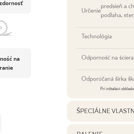
zdornosť
predsieň a ch
Určenie
podlaha, ste
Technológia
Odporność na ściera
ność na
ranie
Odporúčaná šírka šk
Pri inštalácii obkla
ŠPECIÁLNE VLAST
Najdôležitejšie vlastno