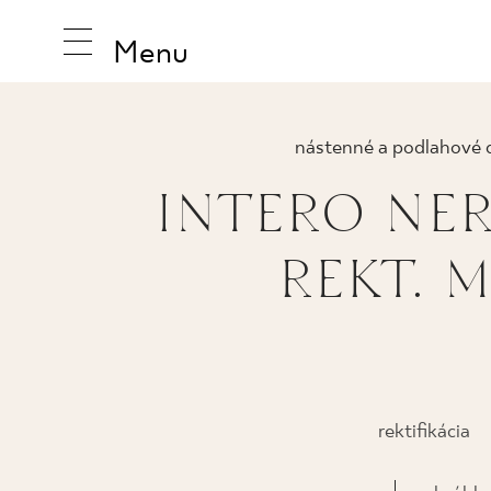
Menu
nástenné a podlahové 
INTERO NE
INŠPIRUJ
REKT. M
PRODUK
KOLEKCI
rektifikácia