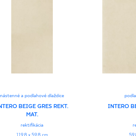
Normą 96/N/21 - G
Certyfikat uprawnia
wyrobu znakiem bez
B-21
Certyfikat uprawnia
wyrobu znakiem bez
- Grupa BIa
nástenné a podlahové dlaždice
podla
Certyfikat zgodnośc
NTERO BEIGE GRES REKT.
INTERO B
96-N-21
MAT.
rektifikácia
r
Vyhlásenia o výkone
119,8 x 59,8 cm
59,