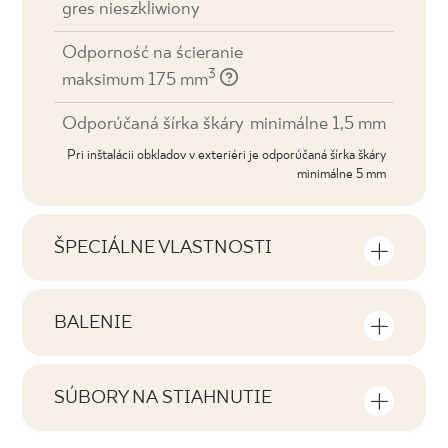
gres nieszkliwiony
Odporność na ścieranie
3
maksimum 175 mm
Odporúčaná šírka škáry
minimálne 1,5 mm
Pri inštalácii obkladov v exteriéri je odporúčaná šírka škáry
minimálne 5 mm
ŠPECIÁLNE VLASTNOSTI
Najdôležitejšie vlastnosti výrobku
BALENIE
Tónovanie
Informácie o počte kusov a štvorcových
V1
metrov v jednom balení výrobku
SÚBORY NA STIAHNUTIE
Tváre
Tu nájdete súbory na stiahnutie súvisiace s
F1-80
Počet výrobkov v balení