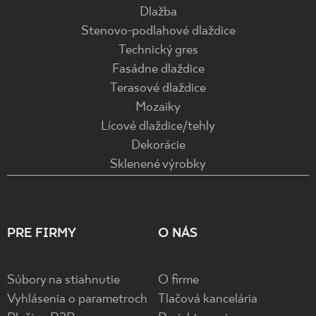
Dlažba
Stenovo-podlahové dlaždice
Technický gres
Fasádne dlaždice
Terasové dlaždice
Mozaiky
Lícové dlaždice/tehly
Dekorácie
Sklenené výrobky
PRE FIRMY
O NÁS
Súbory na stiahnutie
O firme
Vyhlásenia o parametroch
Tlačová kancelária