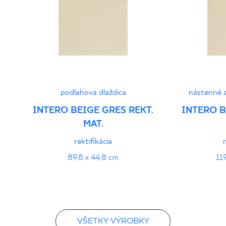
PDF
podlahova dlaždica
nástenné a
INTERO BEIGE GRES REKT.
INTERO B
MAT.
rektifikácia
89,8 x 44,8 cm
11
VŠETKY VÝROBKY