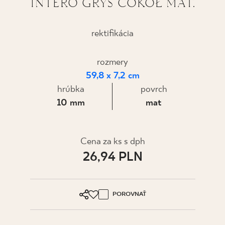
INTERO GRYS COKÓŁ MAT.
KDE KÚPIŤ
rektifikácia
O NÁS
rozmery
59,8 x 7,2 cm
MÔJ PROFIL
hrúbka
povrch
10 mm
mat
KONTAKT
Cena za ks s dph
PL
EN
SK
DE
UK
RU
26,94 PLN
POROVNAŤ