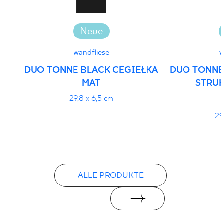
Neue
wandfliese
DUO TONNE BLACK CEGIEŁKA
DUO TONNE
MAT
STRU
29,8 x 6,5 cm
2
ALLE PRODUKTE