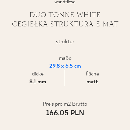
wandfliese
DUO TONNE WHITE
CEGIEŁKA STRUKTURA E MAT
WO ZU KAUFEN
ÜBER UNS
struktur
maße
MEIN PROFIL
29,8 x 6,5 cm
dicke
fläche
8,1 mm
matt
KONTAKT
Preis pro m2 Brutto
PL
EN
SK
DE
UK
RU
166,05 PLN