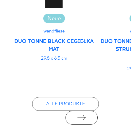
Neue
wandfliese
DUO TONNE BLACK CEGIEŁKA
DUO TONNE
MAT
STRU
29,8 x 6,5 cm
2
ALLE PRODUKTE