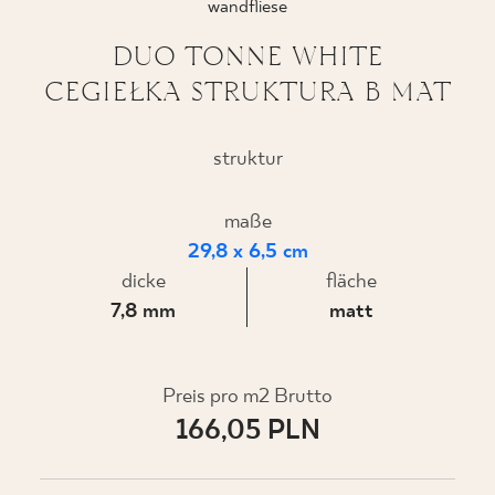
wandfliese
DUO TONNE WHITE
CEGIEŁKA STRUKTURA B MAT
WO ZU KAUFEN
ÜBER UNS
struktur
maße
MEIN PROFIL
29,8 x 6,5 cm
dicke
fläche
7,8 mm
matt
KONTAKT
Preis pro m2 Brutto
PL
EN
SK
DE
UK
RU
166,05 PLN