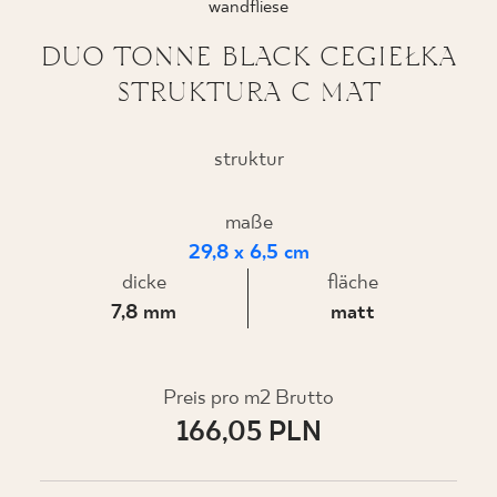
wandfliese
DUO TONNE BLACK CEGIEŁKA
STRUKTURA C MAT
WO ZU KAUFEN
ÜBER UNS
struktur
maße
MEIN PROFIL
29,8 x 6,5 cm
dicke
fläche
7,8 mm
matt
KONTAKT
Preis pro m2 Brutto
PL
EN
SK
DE
UK
RU
166,05 PLN