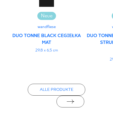
Neue
wandfliese
DUO TONNE BLACK CEGIEŁKA
DUO TONNE
MAT
STRU
29,8 x 6,5 cm
2
ALLE PRODUKTE