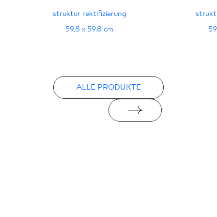
PDF
struktur rektifizierung
strukt
59,8 x 59,8 cm
59
ALLE PRODUKTE