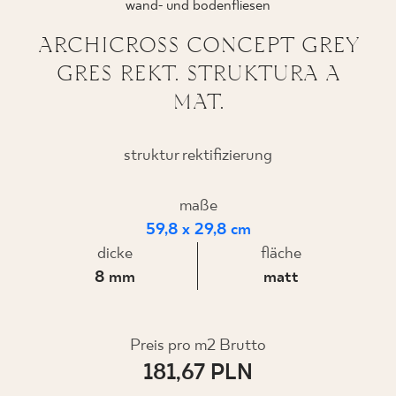
wand- und bodenfliesen
ARCHICROSS CONCEPT GREY
GRES REKT. STRUKTURA A
WO ZU KAUFEN
MAT.
ÜBER UNS
struktur rektifizierung
MEIN PROFIL
maße
59,8 x 29,8 cm
dicke
KONTAKT
fläche
8 mm
matt
PL
EN
SK
DE
UK
RU
Preis pro m2 Brutto
181,67 PLN