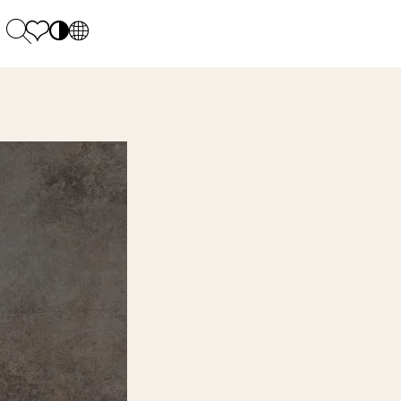
PL
EN
SK
Polecane
Montag - Freitag: 9:00 - 17:00
DE
Sintered stone 
Samstag: 10.00 - 14.00
UK
Monumental
0 55 66 77
RU