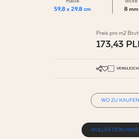
FÜR
maße
dicke
59,8 x 29,8 cm
8 mm
UNTERN
Preis pro m2 Brut
173,43 P
MEIN PROFIL
WO ZU KAUFEN
VERGLEICH
ÜBER UNS
KONTAKT
WO ZU KAUFE
PL
EN
SK
DE
UK
RU
KOLLEKTION ANS