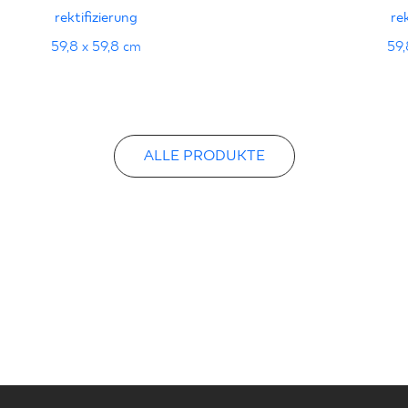
rektifizierung
re
59,8 x 59,8 cm
59,
ALLE PRODUKTE