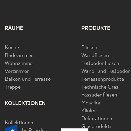
RÄUME
PRODUKTE
Küche
Fliesen
Badezimmer
Wandfliesen
Wohnzimmer
Fußbodenfliesen
Vorzimmer
Wand- und Fußbodenf
Balkon und Terrasse
Terrassenprodukte
Treppe
Technische Gres
Fassadenfliesen
Mosaike
KOLLEKTIONEN
Klinker
Dekorationen
Kollektionen
Glasprodukte
Senses by Paardyż