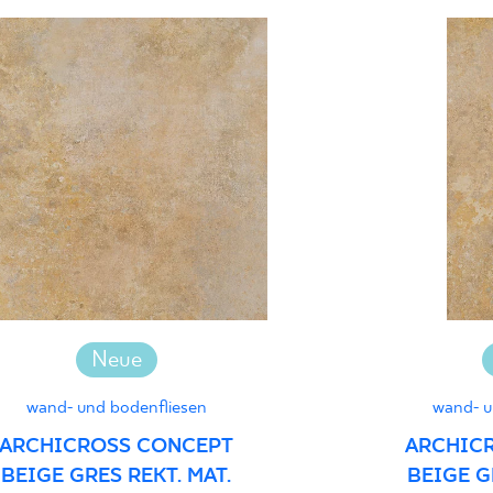
Certyfikat Zgodnośc
Normą 17/N/20-1 - 
Certyfikat uprawnia
wyrobu znakiem bez
- Grupa BIa
Certyfikat uprawnia
wyrobu znakiem bez
1 - Grupa BIa
Neue
wand- und bodenfliesen
wand- u
Erklärungen zur Lei
ARCHICROSS CONCEPT
ARCHIC
BEIGE GRES REKT. MAT.
BEIGE G