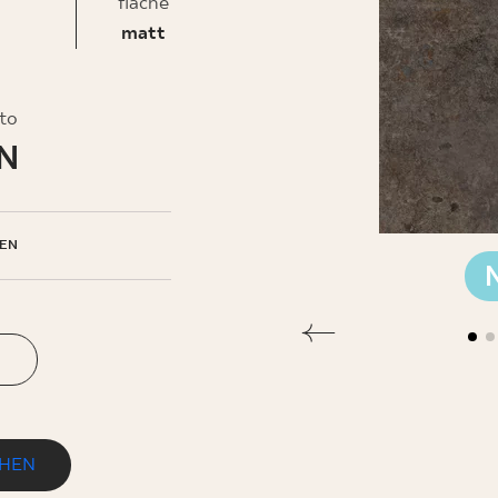
fläche
matt
EHMEN
to
LN
EN
N
EHEN