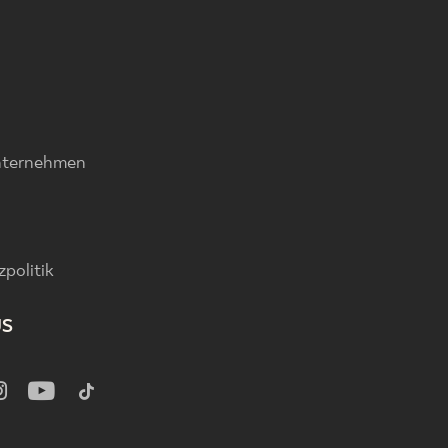
nternehmen
politik
US