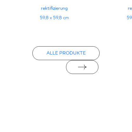
PDF
rektifizierung
re
59,8 x 59,8 cm
59
ALLE PRODUKTE