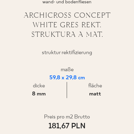
wand- und bodenfliesen
ARCHICROSS CONCEPT
WHITE GRES REKT.
WO ZU KAUFEN
STRUKTURA A MAT.
ÜBER UNS
struktur rektifizierung
MEIN PROFIL
maße
59,8 x 29,8 cm
dicke
KONTAKT
fläche
8 mm
matt
PL
EN
SK
DE
UK
RU
Preis pro m2 Brutto
181,67 PLN