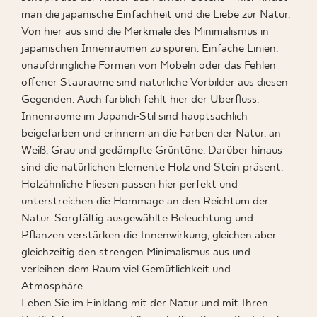
man die japanische Einfachheit und die Liebe zur Natur.
Von hier aus sind die Merkmale des Minimalismus in
japanischen Innenräumen zu spüren. Einfache Linien,
WO ZU KAUFEN
unaufdringliche Formen von Möbeln oder das Fehlen
offener Stauräume sind natürliche Vorbilder aus diesen
ÜBER UNS
Gegenden. Auch farblich fehlt hier der Überfluss.
Innenräume im Japandi-Stil sind hauptsächlich
beigefarben und erinnern an die Farben der Natur, an
Weiß, Grau und gedämpfte Grüntöne. Darüber hinaus
MEIN PROFIL
sind die natürlichen Elemente Holz und Stein präsent.
Holzähnliche Fliesen passen hier perfekt und
unterstreichen die Hommage an den Reichtum der
KONTAKT
Natur. Sorgfältig ausgewählte Beleuchtung und
Pflanzen verstärken die Innenwirkung, gleichen aber
gleichzeitig den strengen Minimalismus aus und
PL
EN
SK
DE
UK
RU
verleihen dem Raum viel Gemütlichkeit und
Atmosphäre.
Leben Sie im Einklang mit der Natur und mit Ihren