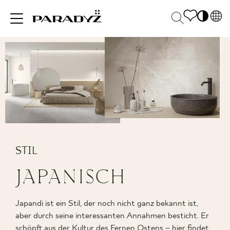
PL
EN
INSPIRATIONEN
SK
Po
DE
S
UK
M
PRODUKTE
RU
KOLLEKTIONEN
STIL
JAPANISCH
FÜR
Japandi ist ein Stil, der noch nicht ganz bekannt ist,
UNTERNEHMEN
aber durch seine interessanten Annahmen besticht. Er
schöpft aus der Kultur des Fernen Ostens – hier findet