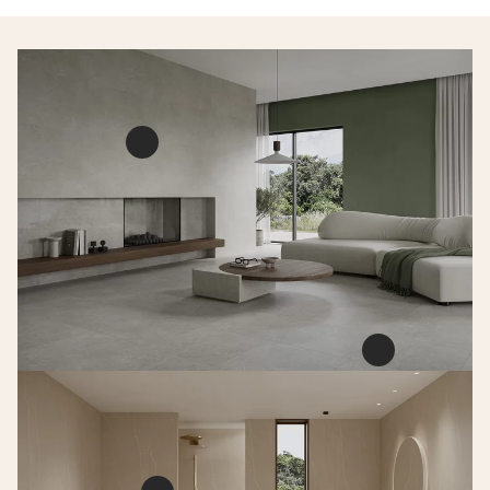
Minirock (U118) Grey
Gres Szkl. Rekt. Mat
PŁYTKA ŚCIENNO-
PODŁOGOWA
119,8 X 59,8 CM