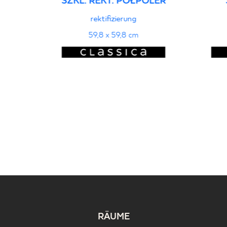
SZKL. REKT. PÓŁPOLER
rektifizierung
59,8 x 59,8 cm
RÄUME