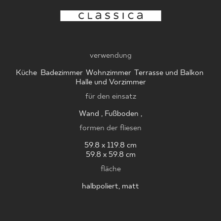
WO ZU KAUFEN
verwendung
ÜBER UNS
Küche
,
Badezimmer
,
Wohnzimmer
,
Terrasse und Balkon
,
Halle und Vorzimmer
für den einsatz
MEIN PROFIL
Wand , Fußboden ,
formen der fliesen
KONTAKT
59.8 x 119.8 cm
59.8 x 59.8 cm
fläche
PL
EN
SK
DE
UK
RU
halbpoliert, matt