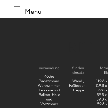
Menu
RITU
INSPIRA
PRODUK
verwendung
für den
form
einsatz
fl
Küche
,
Badezimmer
,
Wand ,
119.8 x
KOLLEK
Wohnzimmer
,
Fußboden ,
119.8 x
Terrasse und
Treppe
29.8 x
Balkon
,
Halle
59.5 x
und
59.8 x
Vorzimmer
59.8 x