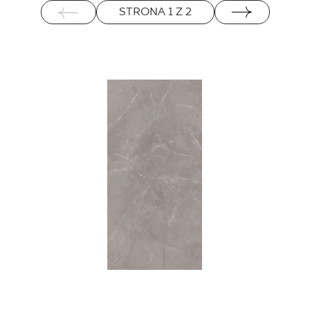
STRONA
1
Z
2