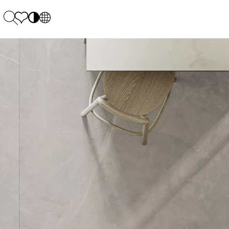
PL
EN
SK
Polecane
Montag - Freitag: 9:00 - 17:00
DE
Sintered stone 
Samstag: 10.00 - 14.00
UK
Monumental
0 55 66 77
RU