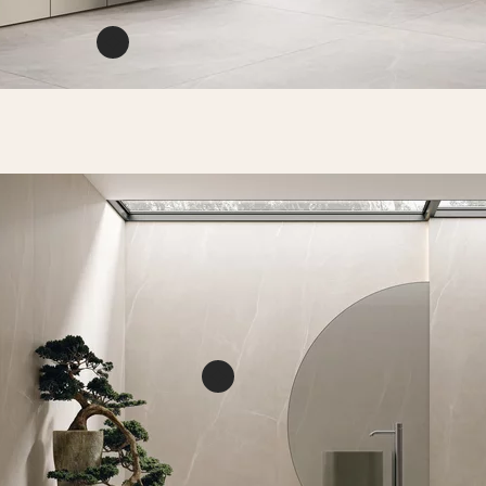
lack
łysk
NA
Ritual light grey gres
szkl. rekt. soft
PŁYTKA ŚCIENNO-
PODŁOGOWA
279,8 X 119,8 CM