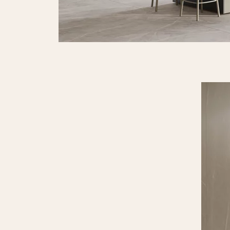
Night queen b
ściana rekt. po
PŁYTKA ŚCIEN
119,8 X 39,8 CM