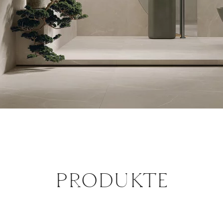
Ritual taupe gres
szkl. rekt. soft
PŁYTKA ŚCIENNO-
PODŁOGOWA
279,8 X 119,8 CM
PRODUKTE