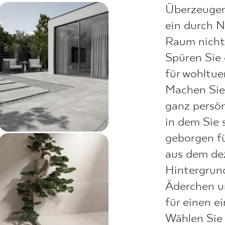
Überzeugen 
ein durch N
Raum nicht 
Spüren Sie 
für wohltu
Machen Sie
ganz persön
in dem Sie 
geborgen f
aus dem de
Hintergrund
Äderchen u
für einen e
Wählen Sie 