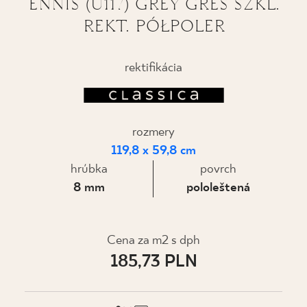
ENNIS (U117) GREY GRES SZKL.
REKT. PÓŁPOLER
KDE KÚPIŤ
O NÁS
rektifikácia
MÔJ PROFIL
rozmery
119,8 x 59,8 cm
KONTAKT
hrúbka
povrch
8 mm
pololeštená
PL
EN
SK
DE
UK
RU
Cena za m2 s dph
185,73 PLN