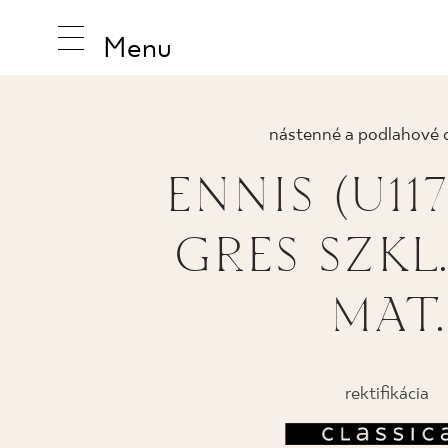
Menu
nástenné a podlahové 
ENNIS (U11
INŠPIRUJ
GRES SZKL.
PRODUK
MAT.
KOLEKCI
rektifikácia