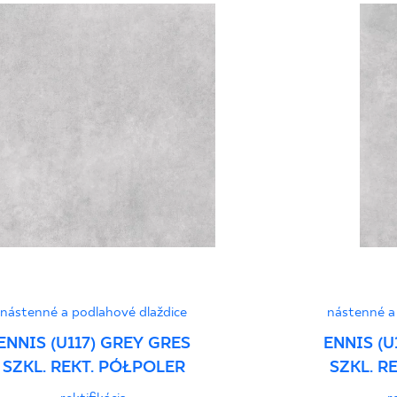
Certyfikat uprawnia
wyrobu znakiem bez
Grupa BIa
Vyhlásenia o výkone
nástenné a podlahové dlaždice
nástenné a
ENNIS (U117) GREY GRES
ENNIS (U
SZKL. REKT. PÓŁPOLER
SZKL. R