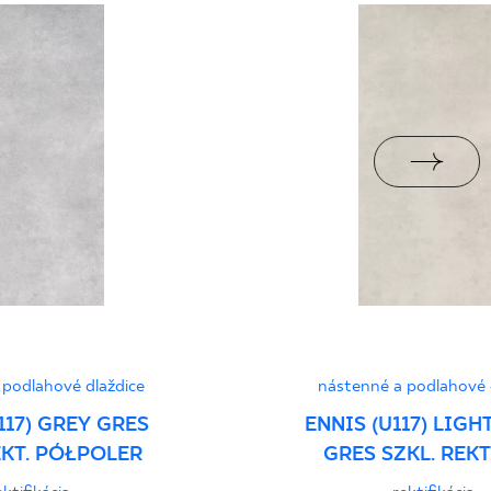
jący do oznaczania
pieczeństwa 2/B/22 -
PDF 455 KB
PDF
 podlahové dlaždice
nástenné a podlahové 
117) GREY GRES
ENNIS (U117) LIGH
EKT. PÓŁPOLER
GRES SZKL. REKT