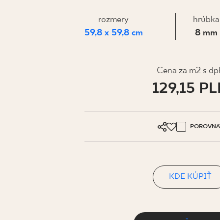
PRE BIZN
rozmery
hrúbka
59,8 x 59,8 cm
8 mm
MÔJ PROFIL
KDE KÚPIŤ
Cena za m2 s dp
129,15 P
O NÁS
KONTAKT
POROVNA
PL
EN
SK
DE
UK
RU
KDE KÚPIŤ