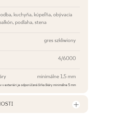
hodba, kuchyňa, kúpeľňa, obývacia
 balkón, podlaha, stena
gres szkliwiony
4/6000
áry
minimálne 1,5 mm
dov v exteriéri je odporúčaná šírka škáry minimálne 5 mm
NOSTI
sti výrobku