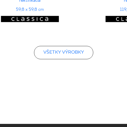
rektifikácia
r
59,8 x 59,8 cm
119
VŠETKY VÝROBKY