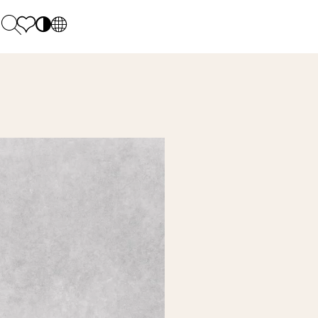
PL
EN
SK
Polecane
Pondelok - piatok: 9.00 - 17.00
DE
Sintered stone 
Sobota: 10.00 - 14.00
UK
Monumental
0 55 66 77
RU