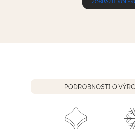
ZOBRAZIŤ KOLEK
ENNIS (U117) GREY GRES SZKL. REKT.
59,8 x 59,8 cm
PODROBNOSTI O VÝR