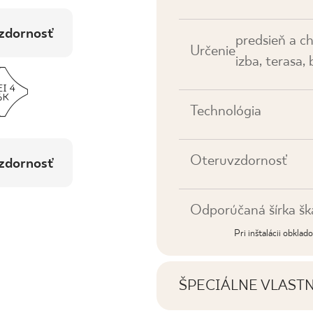
zdornosť
predsieň a c
Určenie
izba, terasa,
Technológia
Oteruvzdornosť
zdornosť
Odporúčaná šírka šk
Pri inštalácii obkla
ŠPECIÁLNE VLAST
Najdôležitejšie vlastno