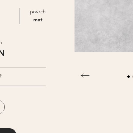
IS
povrch
mat
h
LN
Ť