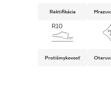
Rektifikácia
Mrazuv
Protišmykovosť
Oteruv