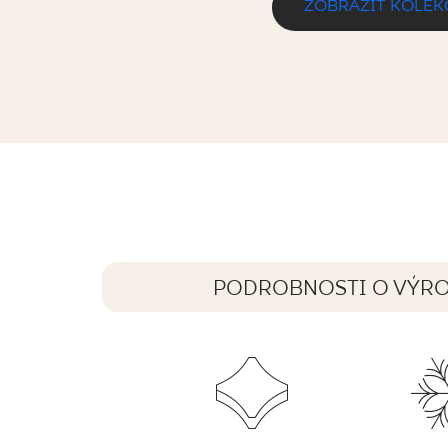
ZOBRAZIŤ KOLEK
ENNIS (U117) LIGHT BEIGE GRES SZKL
59,8 x 59,8 cm
PODROBNOSTI O VÝR