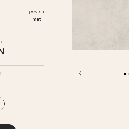
IS
povrch
mat
h
LN
Ť