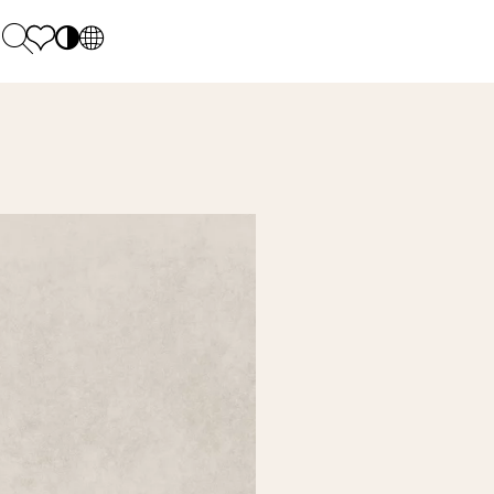
PL
EN
SK
Polecane
Pondelok - piatok: 9.00 - 17.00
DE
Sintered stone 
Sobota: 10.00 - 14.00
UK
Monumental
0 55 66 77
RU