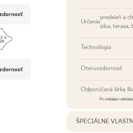
zdornosť
predsieň a c
Určenie
izba, terasa,
Technológia
Oteruvzdornosť
zdornosť
Odporúčaná šírka šk
Pri inštalácii obkla
ŠPECIÁLNE VLAST
Najdôležitejšie vlastno