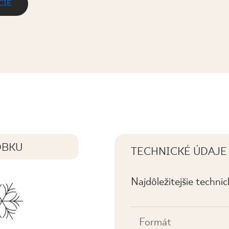
CIE
. REKT. MAT.
OBKU
TECHNICKÉ ÚDAJE
Najdôležitejšie techni
Formát