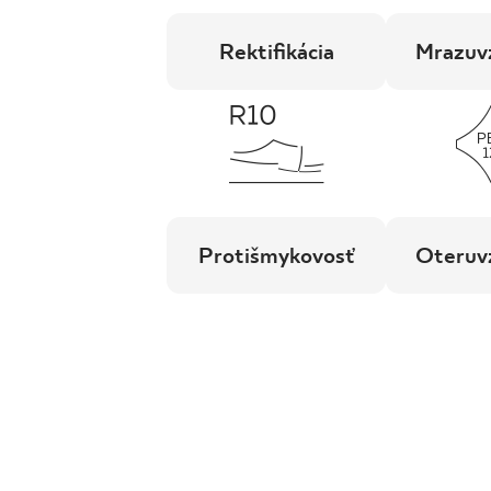
Rektifikácia
Mrazuv
Protišmykovosť
Oteruv