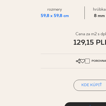
PRE BIZN
rozmery
hrúbka
59,8 x 59,8 cm
8 mm
MÔJ PROFIL
KDE KÚPIŤ
Cena za m2 s dp
129,15 P
O NÁS
KONTAKT
POROVNA
PL
EN
SK
DE
UK
RU
KDE KÚPIŤ