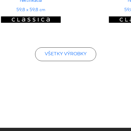
rektifikácia
r
59,8 x 59,8 cm
59,
VŠETKY VÝROBKY