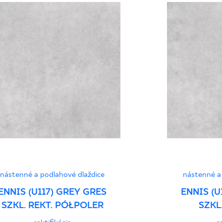
Certyfikat uprawnia
wyrobu znakiem bez
Grupa BIa
Vyhlásenia o výkone
nástenné a podlahové dlaždice
nástenné a
ENNIS (U117) GREY GRES
ENNIS (U
SZKL. REKT. PÓŁPOLER
SZKL.