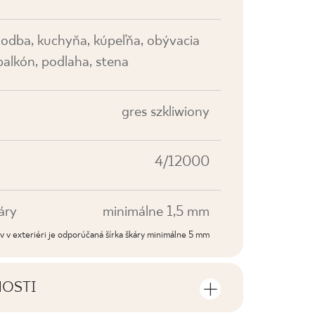
hodba, kuchyňa, kúpeľňa, obývacia
 balkón, podlaha, stena
gres szkliwiony
4/12000
áry
minimálne 1,5 mm
dov v exteriéri je odporúčaná šírka škáry minimálne 5 mm
NOSTI
sti výrobku