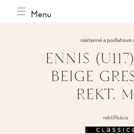
Menu
nástenné a podlahové 
ENNIS (U117
INŠPIRUJ
BEIGE GRES
PRODUK
REKT. M
KOLEKCI
rektifikácia