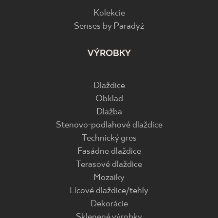
Kolekcie
Senses by Paradyż
VÝROBKY
Dlaždice
Obklad
Dlažba
Stenovo-podlahové dlaždice
Technický gres
Fasádne dlaždice
Terasové dlaždice
Mozaiky
Lícové dlaždice/tehly
Dekorácie
Sklenené výrobky