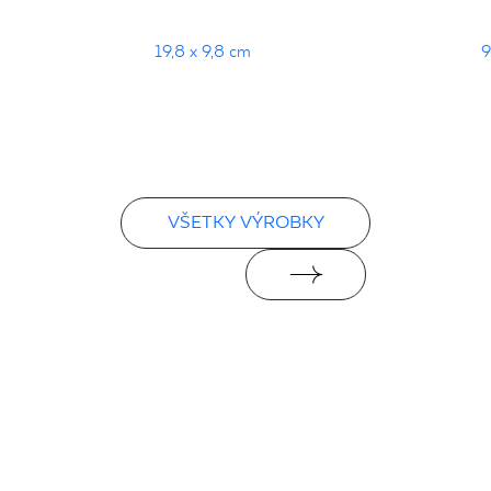
19,8 x 9,8 cm
9
VŠETKY VÝROBKY