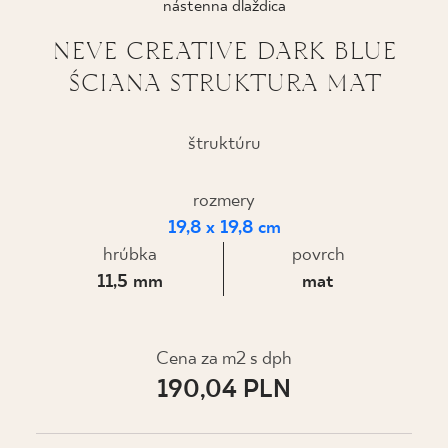
nástenna dlaždica
KDE KÚPIŤ
NEVE CREATIVE DARK BLUE
ŚCIANA STRUKTURA MAT
O NÁS
štruktúru
MÔJ PROFIL
rozmery
19,8 x 19,8 cm
KONTAKT
hrúbka
povrch
11,5 mm
mat
PL
EN
SK
DE
UK
RU
Cena za m2 s dph
190,04 PLN