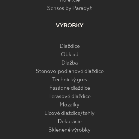
Kolekcie
Senses by Paradyż
VÝROBKY
Dlaždice
Obklad
Dlažba
Stenovo-podlahové dlaždice
Technický gres
Fasádne dlaždice
Terasové dlaždice
Mozaiky
Lícové dlaždice/tehly
Dekorácie
Sklenené výrobky