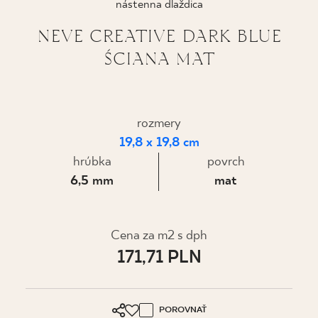
nástenna dlaždica
KDE KÚPIŤ
NEVE CREATIVE DARK BLUE
ŚCIANA MAT
O NÁS
MÔJ PROFIL
rozmery
19,8 x 19,8 cm
hrúbka
povrch
KONTAKT
6,5 mm
mat
PL
EN
SK
DE
UK
RU
Cena za m2 s dph
171,71 PLN
POROVNAŤ