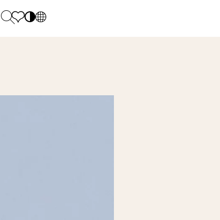
PL
EN
SK
Polecane
Pondelok - piatok: 9.00 - 17.00
DE
Sintered stone 
Sobota: 10.00 - 14.00
UK
Monumental
0 55 66 77
RU