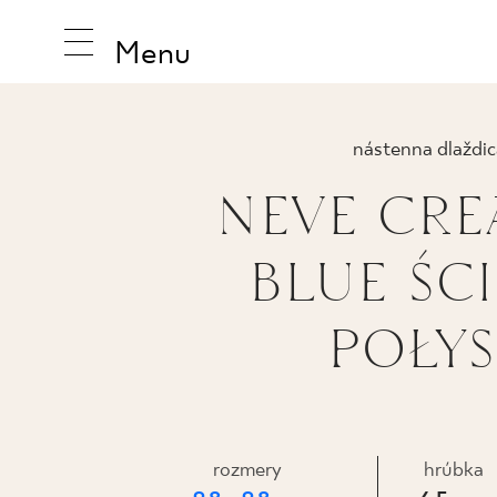
Menu
nástenna dlaždic
NEVE CRE
INŠPIRUJ
BLUE ŚC
PRODUK
POŁY
KOLEKCI
rozmery
hrúbka