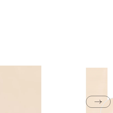
nie
1,27
rami
ZIP 35 MB
nie
l.
14,61
 RAL. Kolory płytek
ND
PDF 360 KB
zanego koloru RAL.
 dlaždice
0.12
B-BK-60211-0391-20 -
PDF 682 KB
eństwa 47/B/20 -
PDF 410 KB