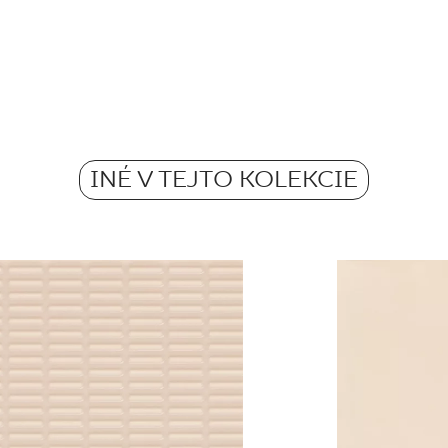
Rektifikácia
Počet m2 v bal.
Pobierz plik z tekstu
Mrazuvzdornosť
Hmotnosť kg na 1 ba
Przypisanie kolorów
Protišmykovosť
są zbliżone do wska
INÉ V TEJTO KOLEKCIE
Hmotnosť v kg jednej
Atest Higieniczny 
Grupa BIII
Certyfikat Bezpiecz
Grupa BIII