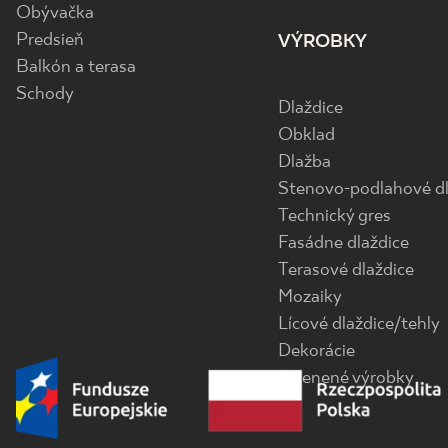
Obývačka
Predsieň
VÝROBKY
Balkón a terasa
Schody
Dlaždice
Obklad
Dlažba
Stenovo-podlahové dl
Technický gres
Fasádne dlaždice
Terasové dlaždice
Mozaiky
Lícové dlaždice/tehly
Dekorácie
Sklenené výrobky