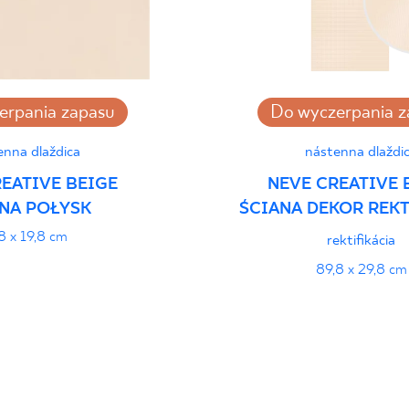
i Wyrobu z Polską
PDF 382 KB
rupa BIII
PDF
erpania zapasu
Do wyczerpania z
enna dlaždica
nástenna dlaždi
EATIVE BEIGE
NEVE CREATIVE 
NA POŁYSK
ŚCIANA DEKOR REKT
8 x 19,8 cm
rektifikácia
89,8 x 29,8 cm