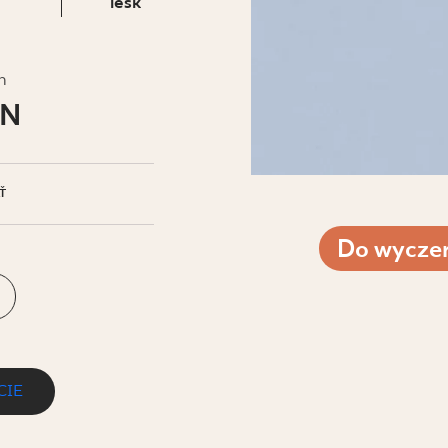
IS
lesk
h
LN
Ť
Do wyczer
CIE