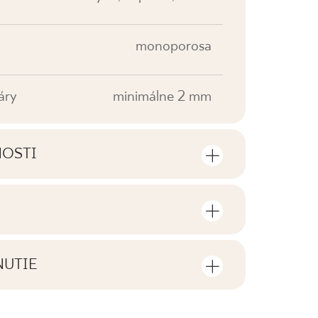
monoporosa
áry
minimálne 2 mm
NOSTI
sti výrobku
sov a štvorcových metrov v jednom
V0
NUTIE
F1
tiahnutie súvisiace s daným
ení
132