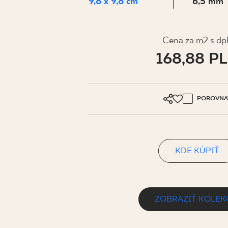
PRE BIZN
9,8 x 9,8 cm
6,5 mm
Cena za m2 s dp
MÔJ PROFIL
168,88 P
KDE KÚPIŤ
O NÁS
POROVNA
KONTAKT
KDE KÚPIŤ
PL
EN
SK
DE
UK
RU
ZOBRAZIŤ KOLEK