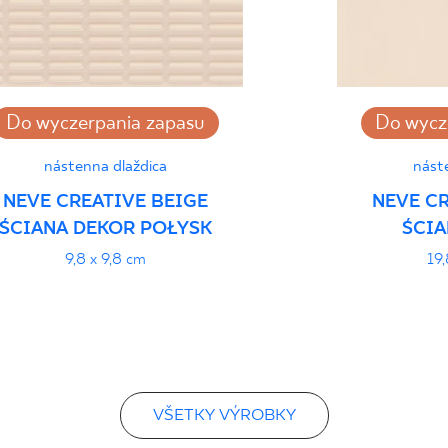
Certyfikat Zgodnośc
Normą 48/N/20 - G
Vyhlásenia o výkone
Do wyczerpania zapasu
Do wycz
nástenna dlaždica
nást
NEVE CREATIVE BEIGE
NEVE CR
ŚCIANA DEKOR POŁYSK
ŚCIA
9,8 x 9,8 cm
19,
VŠETKY VÝROBKY