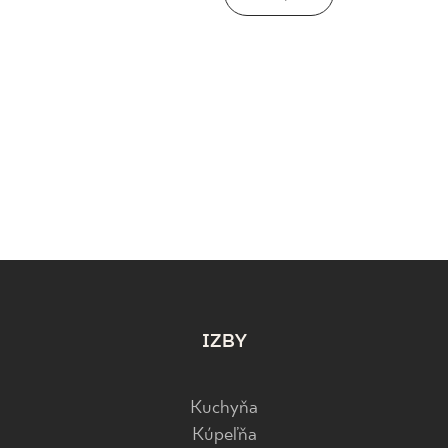
IZBY
Kuchyňa
Kúpeľňa