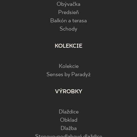
Obývačka
Predsieň
Balkón a terasa
Schody
KOLEKCIE
Kolekcie
Senses by Paradyż
VÝROBKY
Dlaždice
Obklad
Dlažba
Stenovo-podlahové dlaždice