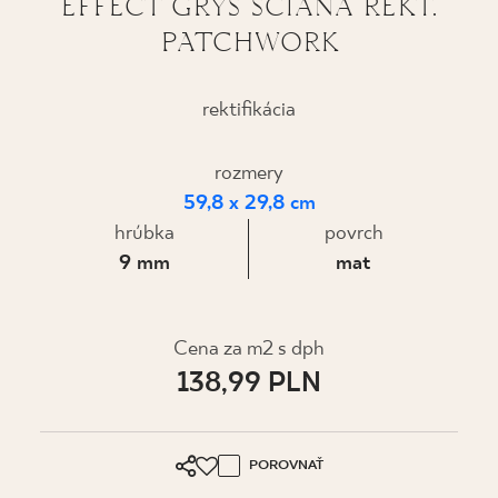
EFFECT GRYS ŚCIANA REKT.
PATCHWORK
KDE KÚPIŤ
O NÁS
rektifikácia
rozmery
MÔJ PROFIL
59,8 x 29,8 cm
hrúbka
povrch
KONTAKT
9 mm
mat
PL
EN
SK
DE
UK
RU
Cena za m2 s dph
138,99 PLN
POROVNAŤ