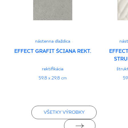
Vyhlásenia o výkone
PDF
nástenna dlaždica
nást
EFFECT GRAFIT ŚCIANA REKT.
EFFECT
STRU
rektifikácia
štrukt
59,8 x 29,8 cm
59
VŠETKY VÝROBKY