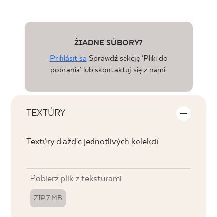
ŽIADNE SÚBORY?
Prihlásiť sa
Sprawdź sekcję 'Pliki do
pobrania' lub skontaktuj się z nami.
TEXTÚRY
Textúry dlaždíc jednotlivých kolekcií
Pobierz plik z teksturami
ZIP 7 MB