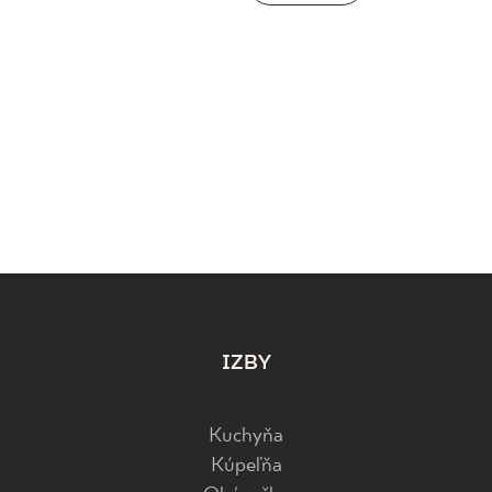
IZBY
Kuchyňa
Kúpeľňa