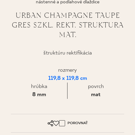
nástenné a podlahové dlaždice
KDE KÚPIŤ
URBAN CHAMPAGNE TAUPE
GRES SZKL. REKT. STRUKTURA
O NÁS
MAT.
MÔJ PROFIL
štruktúru rektifikácia
rozmery
KONTAKT
119,8 x 119,8 cm
hrúbka
povrch
PL
EN
SK
DE
UK
RU
8 mm
mat
POROVNAŤ