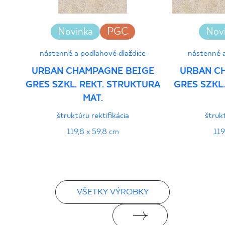
Novinka
PGC
Nov
nástenné a podlahové dlaždice
nástenné a
URBAN CHAMPAGNE BEIGE
URBAN C
GRES SZKL. REKT. STRUKTURA
GRES SZKL
MAT.
štruktúru rektifikácia
štrukt
119,8 x 59,8 cm
119
VŠETKY VÝROBKY