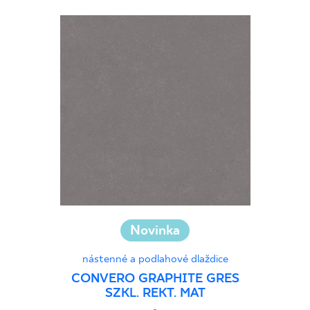
Novinka
nástenné a podlahové dlaždice
CONVERO GRAPHITE GRES
SZKL. REKT. MAT