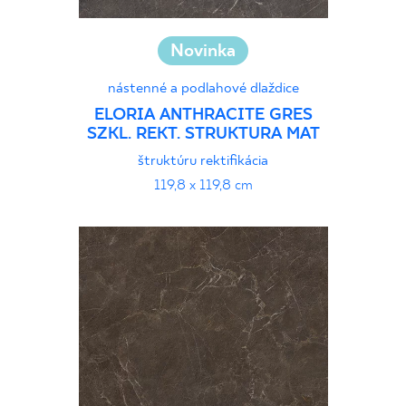
Novinka
nástenné a podlahové dlaždice
ELORIA ANTHRACITE GRES
SZKL. REKT. STRUKTURA MAT
štruktúru rektifikácia
119,8 x 119,8 cm