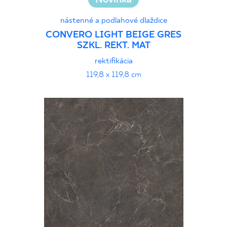
nástenné a podlahové dlaždice
CONVERO LIGHT BEIGE GRES
SZKL. REKT. MAT
rektifikácia
119,8 x 119,8 cm