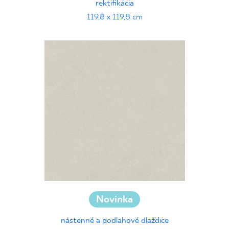
rektifikácia
119,8 x 119,8 cm
Novinka
nástenné a podlahové dlaždice