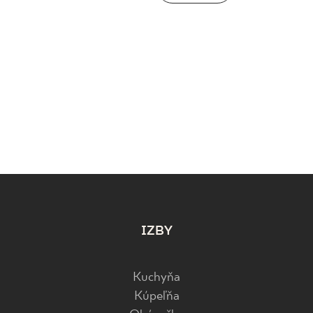
IZBY
Kuchyňa
Kúpeľňa