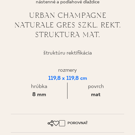
nástenné a podlahové dlaždice
KDE KÚPIŤ
URBAN CHAMPAGNE
NATURALE GRES SZKL. REKT.
O NÁS
STRUKTURA MAT.
MÔJ PROFIL
štruktúru rektifikácia
rozmery
KONTAKT
119,8 x 119,8 cm
hrúbka
povrch
PL
EN
SK
DE
UK
RU
8 mm
mat
POROVNAŤ