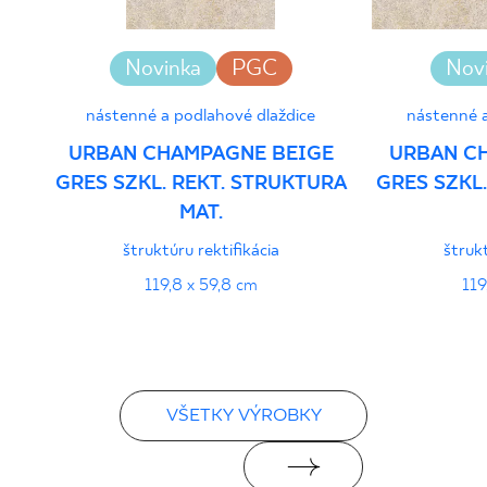
Novinka
PGC
Nov
nástenné a podlahové dlaždice
nástenné a
URBAN CHAMPAGNE BEIGE
URBAN C
GRES SZKL. REKT. STRUKTURA
GRES SZKL
MAT.
štruktúru rektifikácia
štrukt
119,8 x 59,8 cm
119
VŠETKY VÝROBKY