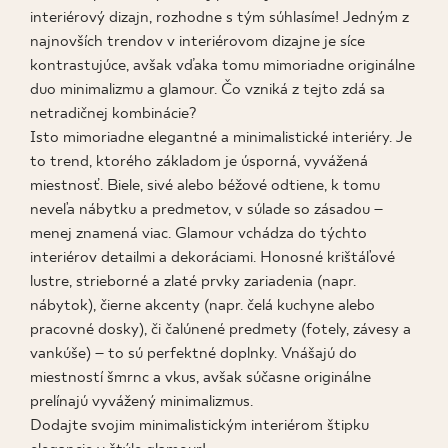
interiérový dizajn, rozhodne s tým súhlasíme! Jedným z
KDE KÚPIŤ
najnovších trendov v interiérovom dizajne je síce
kontrastujúce, avšak vďaka tomu mimoriadne originálne
O NÁS
duo minimalizmu a glamour. Čo vzniká z tejto zdá sa
netradičnej kombinácie?
Isto mimoriadne elegantné a minimalistické interiéry. Je
to trend, ktorého základom je úsporná, vyvážená
MÔJ PROFIL
miestnosť. Biele, sivé alebo béžové odtiene, k tomu
neveľa nábytku a predmetov, v súlade so zásadou –
KONTAKT
menej znamená viac. Glamour vchádza do týchto
interiérov detailmi a dekoráciami. Honosné krištáľové
lustre, strieborné a zlaté prvky zariadenia (napr.
nábytok), čierne akcenty (napr. čelá kuchyne alebo
PL
EN
SK
DE
UK
RU
pracovné dosky), či čalúnené predmety (fotely, závesy a
vankúše) – to sú perfektné doplnky. Vnášajú do
miestností šmrnc a vkus, avšak súčasne originálne
prelínajú vyvážený minimalizmus.
Dodajte svojim minimalistickým interiérom štipku