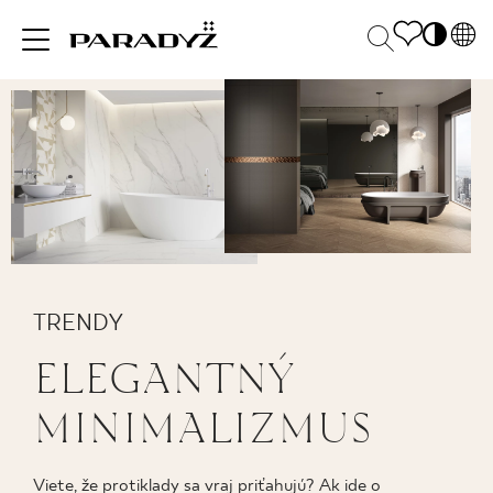
PL
EN
INŠPIRUJTE SA
SK
Po
DE
S
UK
M
PRODUKTY
RU
KOLEKCIE
TRENDY
ELEGANTNÝ
PRE BIZNIS
MINIMALIZMUS
Viete, že protiklady sa vraj priťahujú? Ak ide o