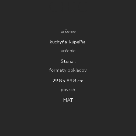
CHIC
KDE KÚPIŤ
O NÁS
určenie
kuchyňa
,
kúpeľňa
,
MÔJ PROFIL
určenie
Stena ,
formáty obkladov
KONTAKT
29.8 x 89.8 cm
povrch
PL
EN
SK
DE
UK
RU
MAT