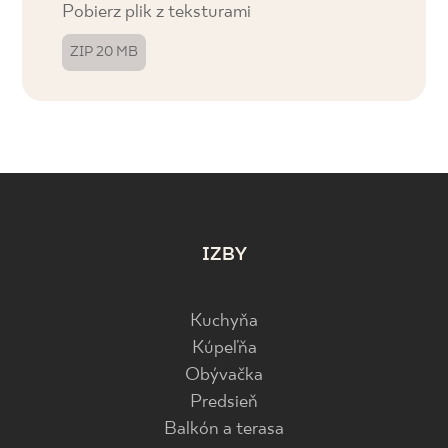
Pobierz plik z teksturami
ZIP 20 MB
IZBY
Kuchyňa
Kúpeľňa
Obývačka
Predsieň
Balkón a terasa