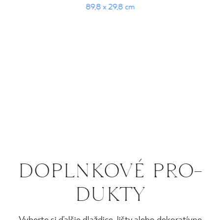
89,8 x 29,8 cm
DO­PL­N­KO­VÉ PRO­
DUK­TY