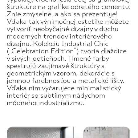
štruktúre na grafike odretého cementu.
Znie zmyselne, a ako sa prezentuje!
Vďaka tak výnimočnej estetike môžete
vytvoriť neobyčajné dizajny v duchu
moderných trendov interiérového
dizajnu. Kolekciu Industrial Chic
(„Celebration Edition”) tvoria dlaždice
v sivých odtieňoch. Tlmené farby
spestrujú zaujímavé štruktúry s
geometrickým vzorom, dekorácie s
jemnou farebnosťou a metalické lišty.
Vďaka nim vyčarujete minimalistický
interiér so subtílnym nádychom
módneho industrializmu.