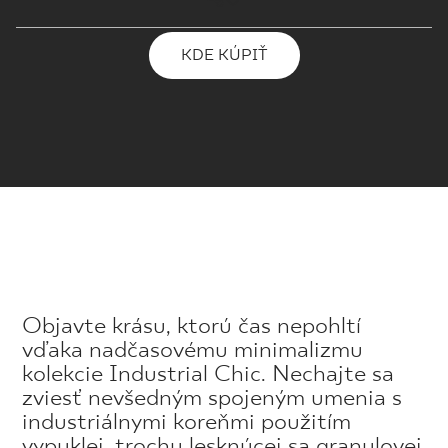
KDE KÚPIŤ
Objavte krásu, ktorú čas nepohltí
vďaka nadčasovému minimalizmu
kolekcie Industrial Chic. Nechajte sa
zviesť nevšedným spojeným umenia s
industriálnymi koreňmi použitím
vypuklej, trochu lesknúcej sa granulovej