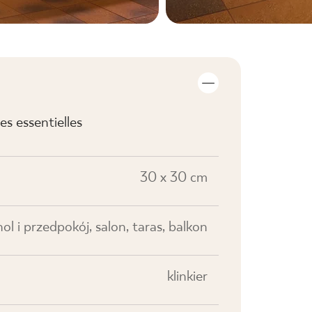
s essentielles
30 x 30 cm
hol i przedpokój, salon, taras, balkon
klinkier