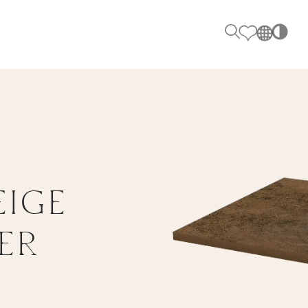
PL
EN
TY
K
SK
ZADZWOŃ DO NAS
DE
+48 80
UK
RU
EIGE
FOLLOW US
ER