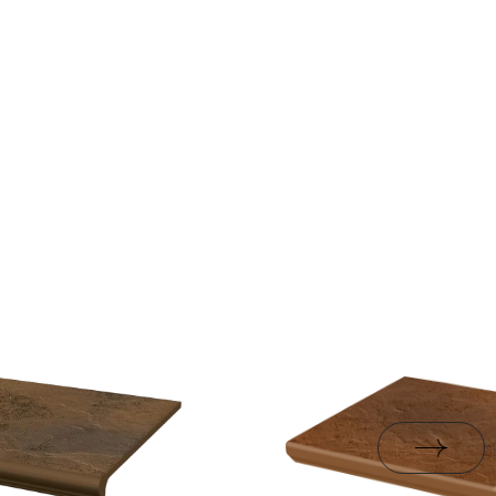
nie
1,26
rami
ZIP 29 MB
tak
k.
24,57
B.BK.50111.0339.2024
R10
PDF 602 KB
ki
1.76
jacy do oznaczania
pieczeństwa B nr 95-
PDF 108 KB
i z Polską Normą nr
PDF 78 KB