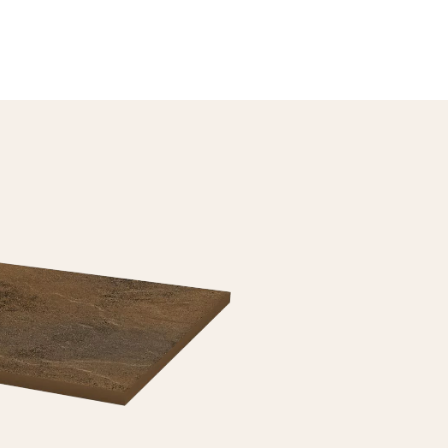
OLEKCJE
0 55 66 77