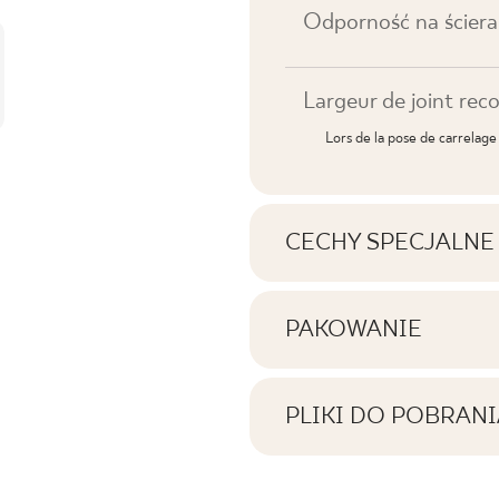
Odporność na ściera
Largeur de joint r
Lors de la pose de carrelage
CECHY SPECJALNE
Caractéristiques essen
PAKOWANIE
Informations concerna
Tonalność
carrés dans un emball
PLIKI DO POBRANI
Visages
Vous trouverez ici les f
produit
Liczba produktów w