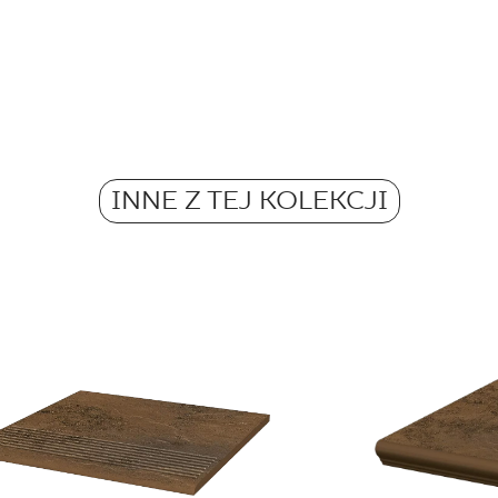
Rektyfikacja
Ilość m2 w opak.
Pobierz plik z tekstu
Mrozoodporność
Waga w kg dla 1 opa
Atest Higieniczny 
Antypoślizgowość
Grupa BIa
INNE Z TEJ KOLEKCJI
Waga w kg dla 1 płyt
Certyfikat uprawnia
wyrobu znakiem bez
B-21
Certyfikat zgodnośc
96-N-21