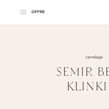
OFFRE
PRODUK
carrelage
SEMIR B
PL
EN
SK
DE
UK
RU
KLINKI