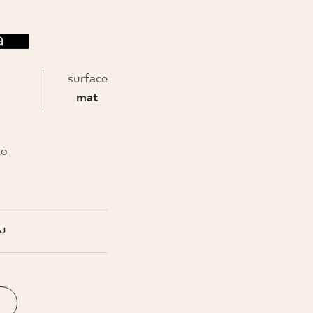
surface
mat
to
J