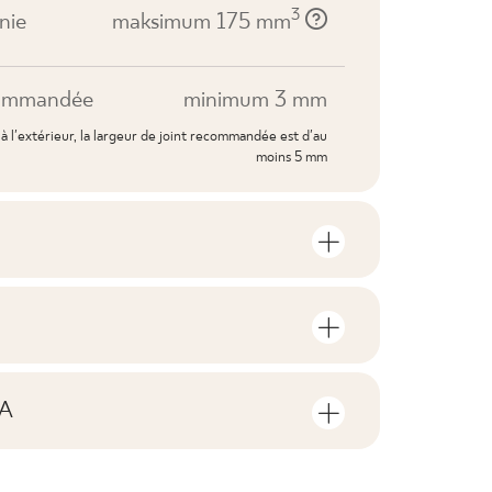
3
nie
maksimum 175 mm
ecommandée
minimum 3 mm
 à l'extérieur, la largeur de joint recommandée est d'au
moins 5 mm
tielles du produit
nt le nombre de pièces et de mètres
V3
age du produit
A
F1-10
ichiers téléchargeables liés au
 opakowaniu
14