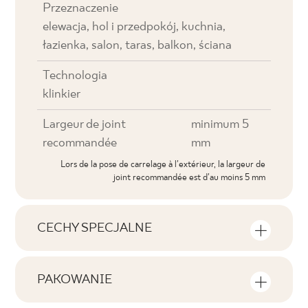
Przeznaczenie
elewacja, hol i przedpokój, kuchnia,
łazienka, salon, taras, balkon, ściana
Technologia
klinkier
Largeur de joint
minimum 5
recommandée
mm
Lors de la pose de carrelage à l'extérieur, la largeur de
joint recommandée est d'au moins 5 mm
CECHY SPECJALNE
Caractéristiques essentielles du produit
PAKOWANIE
Tonalność
Informations concernant le nombre de