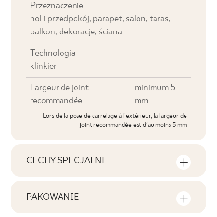
Przeznaczenie
hol i przedpokój, parapet, salon, taras,
balkon, dekoracje, ściana
Technologia
klinkier
Largeur de joint
minimum 5
recommandée
mm
Lors de la pose de carrelage à l'extérieur, la largeur de
joint recommandée est d'au moins 5 mm
CECHY SPECJALNE
Caractéristiques essentielles du produit
PAKOWANIE
Tonalność
Informations concernant le nombre de