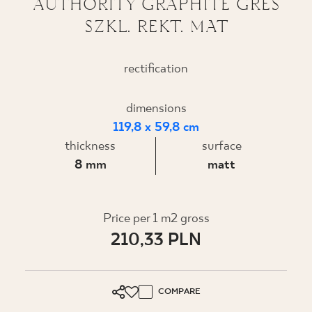
AUTHORITY GRAPHITE GRES
SZKL. REKT. MAT
WHERE TO BUY
ABOUT US
rectification
dimensions
MY PROFILE
119,8 x 59,8 cm
thickness
surface
CONTACT
8 mm
matt
PL
EN
SK
DE
UK
RU
Price per 1 m2 gross
210,33 PLN
COMPARE