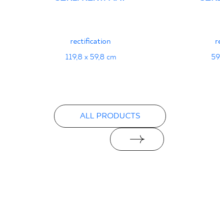
PDF 111 KB
rectification
r
Declarations of performance
119,8 x 59,8 cm
59
PDF
ALL PRODUCTS