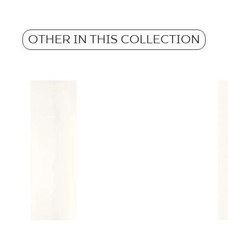
Atest Higieniczny 
Weight in kg for 1 p
Grupa BIII
Anti-slip properties
OTHER IN THIS COLLECTION
Weight in kg per 1 til
Certyfikat Zgodnośc
Normą 52/N/22 - Gr
Certyfikat uprawnia
wyrobu znakiem bez
51/B/22 - Grupa BII
Declarations of per