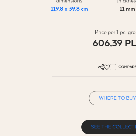
FOR BUS
dimensions
thickne
119,8 x 39,8 cm
11 mm
MY PROFILE
Price per 1 pc. gr
606,39 P
WHERE TO BUY
ABOUT US
CONTACT
COMPAR
WHERE TO BUY
PL
EN
SK
DE
UK
RU
SEE THE COLLECT