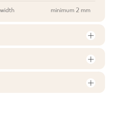
width
minimum 2 mm
S
mber of units and square metres per
V0
F1
nloads related to the product
in the packaging
1
yes
rami
ZIP 2 MB
0,48
no