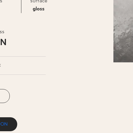
INESS
ss
surface
gloss
oss
LN
E
ION