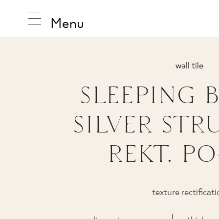
Menu
wall tile
SLEEPING 
INSPIRA
SILVER STR
PRODUC
REKT. PO
COLLEC
texture rectificat