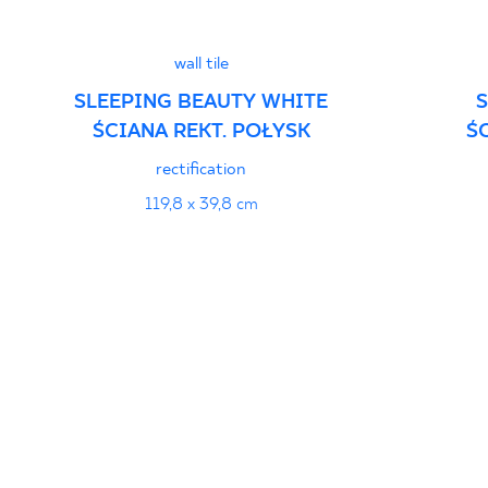
wall tile
SLEEPING BEAUTY WHITE
ŚCIANA REKT. POŁYSK
Ś
rectification
119,8 x 39,8 cm