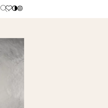
PL
EN
SK
Polecane
Monday - Friday: 9.00 - 17.00
DE
Sintered stone 
Saturday: 10.00 - 14.00
UK
Monumental
0 55 66 77
RU