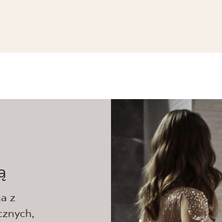
RA REKT. POŁYSK
ą
a z
cznych,