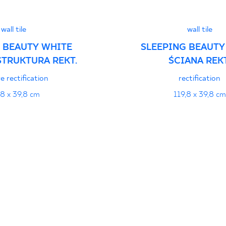
wall tile
wall tile
 BEAUTY WHITE
SLEEPING BEAUTY
STRUKTURA REKT.
ŚCIANA REKT
e rectification
rectification
,8 x 39,8 cm
119,8 x 39,8 cm