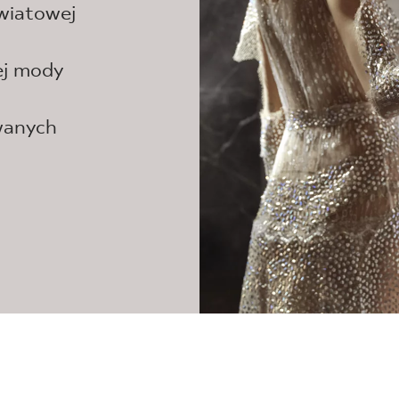
wiatowej
ej mody
wanych