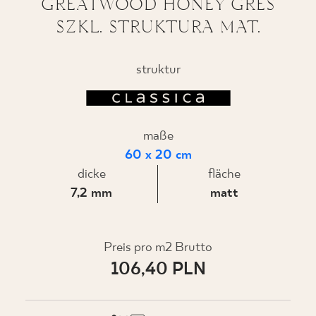
GREATWOOD HONEY GRES
SZKL. STRUKTURA MAT.
WO ZU KAUFEN
struktur
ÜBER UNS
maße
MEIN PROFIL
60 x 20 cm
dicke
fläche
7,2 mm
matt
KONTAKT
Preis pro m2 Brutto
PL
EN
SK
DE
UK
RU
106,40 PLN