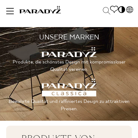
PL
EN
UNSERE MARKEN
INSPIRATIONEN
SK
Po
DE
S
UK
M
PRODUKTE
Produkte, die schönstes Design mit kompromissloser
RU
Qualität vereinen.
KOLLEKTIONEN
Bewährte Qualität und raffiniertes Design zu attraktiven
Preisen.
FÜR
UNTERNEHMEN