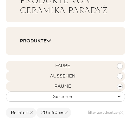
PRODUKTE VON
CERAMIKA PARADYŻ
WO ZU KAUFEN
PRODUKTE
ÜBER UNS
MEIN PROFIL
FARBE
AUSSEHEN
KONTAKT
RÄUME
Sortieren
PL
EN
SK
DE
UK
RU
Rechteck
20 x 60 cm
filter zurücksetzen