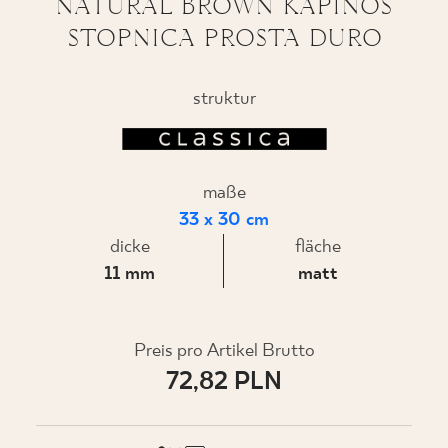
NATURAL BROWN KAPINOS
STOPNICA PROSTA DURO
WO ZU KAUFEN
struktur
ÜBER UNS
maße
MEIN PROFIL
33 x 30 cm
dicke
fläche
11 mm
matt
KONTAKT
Preis pro Artikel Brutto
PL
EN
SK
DE
UK
RU
72,82 PLN