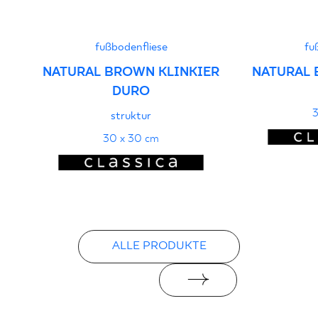
PDF
fußbodenfliese
fu
NATURAL BROWN KLINKIER
NATURAL 
DURO
3
struktur
30 x 30 cm
ALLE PRODUKTE