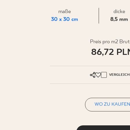
FÜR
maße
dicke
UNTERN
30 x 30 cm
8,5 mm
Preis pro m2 Brut
86,72 PL
MEIN PROFIL
WO ZU KAUFEN
ÜBER UNS
VERGLEICH
KONTAKT
WO ZU KAUFE
PL
EN
SK
DE
UK
RU