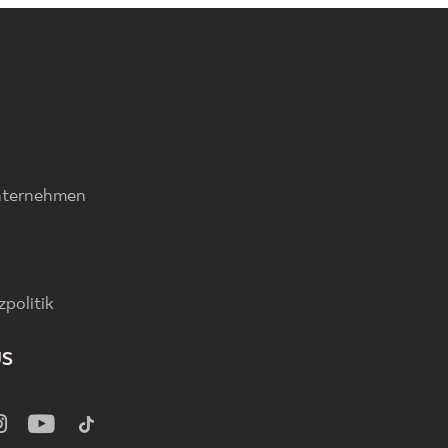
nternehmen
politik
US