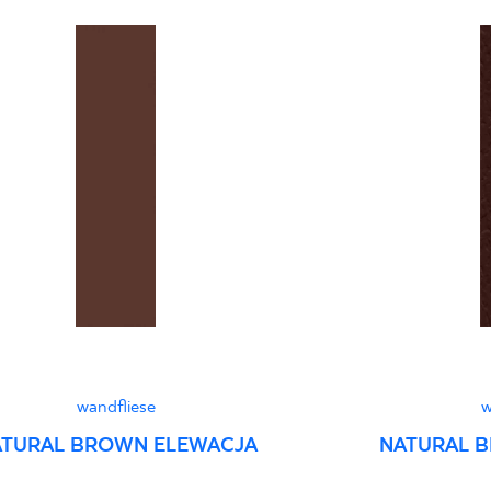
Certyfikat uprawnia
wyrobu znakiem bez
B-21
Certyfikat zgodnośc
96-N-21
Erklärungen zur Lei
wandfliese
w
TURAL BROWN ELEWACJA
NATURAL 