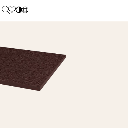
PL
EN
SK
Polecane
Montag - Freitag: 9:00 - 17:00
DE
Sintered stone 
Samstag: 10.00 - 14.00
UK
Monumental
0 55 66 77
RU