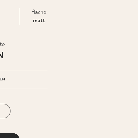
fläche
EHMEN
matt
to
N
EN
N