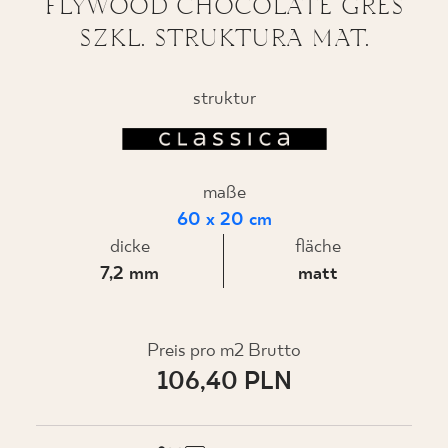
FLYWOOD CHOCOLATE GRES
SZKL. STRUKTURA MAT.
WO ZU KAUFEN
struktur
ÜBER UNS
maße
MEIN PROFIL
60 x 20 cm
dicke
fläche
7,2 mm
matt
KONTAKT
Preis pro m2 Brutto
PL
EN
SK
DE
UK
RU
106,40 PLN