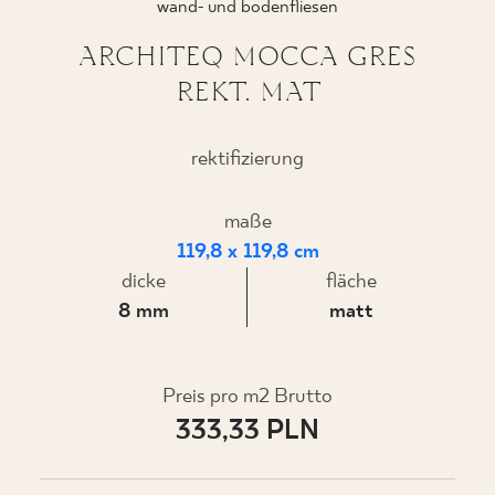
wand- und bodenfliesen
ARCHITEQ MOCCA GRES
REKT. MAT
WO ZU KAUFEN
ÜBER UNS
rektifizierung
maße
MEIN PROFIL
119,8 x 119,8 cm
dicke
fläche
8 mm
matt
KONTAKT
Preis pro m2 Brutto
PL
EN
SK
DE
UK
RU
333,33 PLN