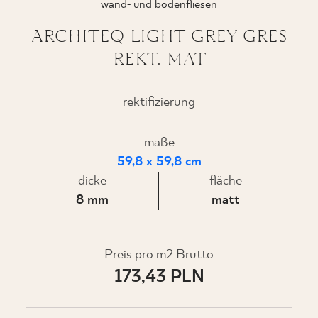
wand- und bodenfliesen
ARCHITEQ LIGHT GREY GRES
REKT. MAT
WO ZU KAUFEN
ÜBER UNS
rektifizierung
maße
MEIN PROFIL
59,8 x 59,8 cm
dicke
fläche
8 mm
matt
KONTAKT
Preis pro m2 Brutto
PL
EN
SK
DE
UK
RU
173,43 PLN