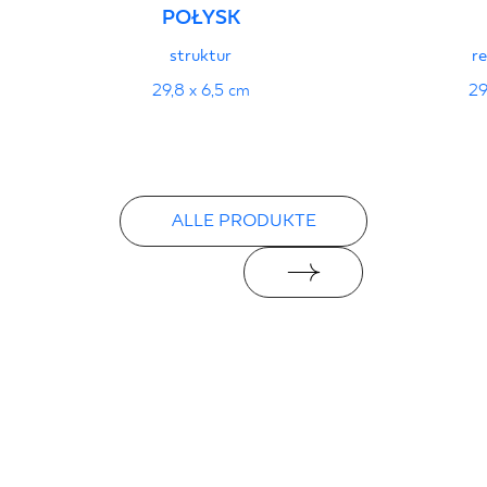
POŁYSK
struktur
re
29,8 x 6,5 cm
29
ALLE PRODUKTE