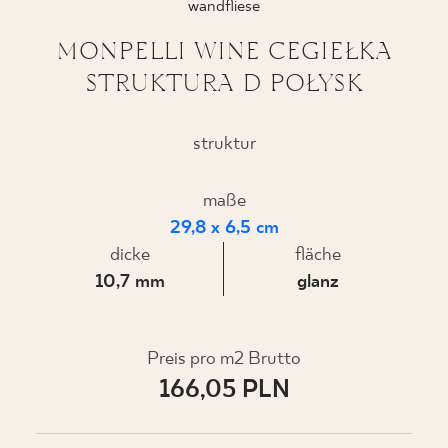
wandfliese
MONPELLI WINE CEGIEŁKA
STRUKTURA D POŁYSK
WO ZU KAUFEN
ÜBER UNS
struktur
maße
MEIN PROFIL
29,8 x 6,5 cm
dicke
fläche
10,7 mm
glanz
KONTAKT
Preis pro m2 Brutto
PL
EN
SK
DE
UK
RU
166,05 PLN